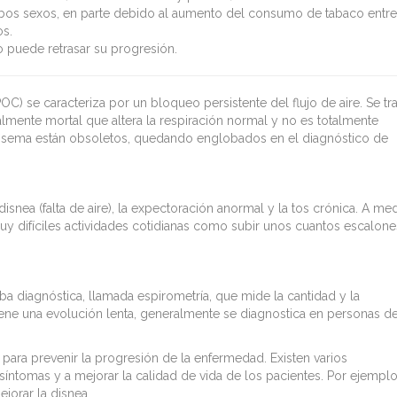
 ambos sexos, en parte debido al aumento del consumo de tabaco entre
os.
o puede retrasar su progresión.
) se caracteriza por un bloqueo persistente del flujo de aire. Se tra
mente mortal que altera la respiración normal y no es totalmente
enfisema están obsoletos, quedando englobados en el diagnóstico de
snea (falta de aire), la expectoración anormal y la tos crónica. A me
 difíciles actividades cotidianas como subir unos cuantos escalone
 diagnóstica, llamada espirometría, que mide la cantidad y la
iene una evolución lenta, generalmente se diagnostica en personas d
para prevenir la progresión de la enfermedad. Existen varios
íntomas y a mejorar la calidad de vida de los pacientes. Por ejemplo
orar la disnea.