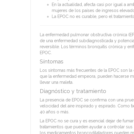
En la actualidad, afecta casi por igual a
mujeres de los países de ingresos elevad
La EPOC no es curable, pero el tratamient
La enfermedad pulmonar obstructiva crónica (EPOC
de una enfermedad subdiagnosticada y potencial
reversible. Los términos bronquitis crónica y 
EPOC.
Síntomas
Los síntomas más frecuentes de la EPOC son la di
que la enfermedad empeora, pueden hacerse muy
llevar una maleta.
Diagnóstico y tratamiento
La presencia de EPOC se confirma con una prueba
velocidad del aire inspirado y espirado. Como t
40 años o más.
La EPOC no se cura y es esencial dejar de fumar 
tratamientos que pueden ayudar a controlar sus s
los medicamentos broncodilatadores pueden mej