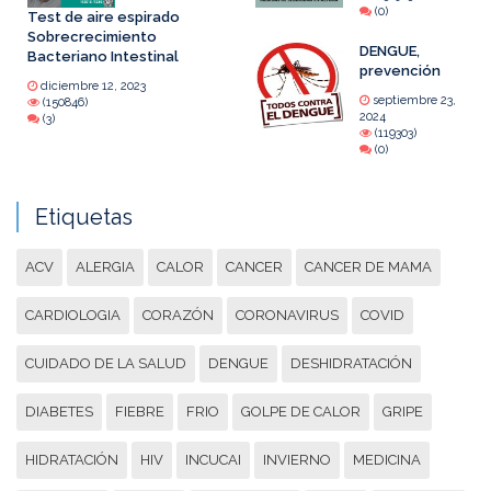
(0)
Test de aire espirado
Sobrecrecimiento
DENGUE,
Bacteriano Intestinal
prevención
diciembre 12, 2023
septiembre 23,
(150846)
2024
(3)
(119303)
(0)
Etiquetas
ACV
ALERGIA
CALOR
CANCER
CANCER DE MAMA
CARDIOLOGIA
CORAZÓN
CORONAVIRUS
COVID
CUIDADO DE LA SALUD
DENGUE
DESHIDRATACIÓN
DIABETES
FIEBRE
FRIO
GOLPE DE CALOR
GRIPE
HIDRATACIÓN
HIV
INCUCAI
INVIERNO
MEDICINA