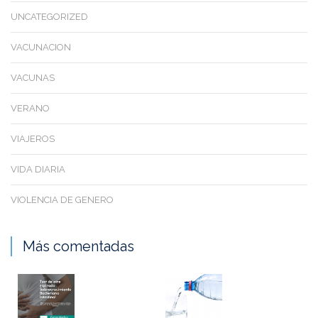
UNCATEGORIZED
VACUNACION
VACUNAS
VERANO
VIAJEROS
VIDA DIARIA
VIOLENCIA DE GENERO
Más comentadas