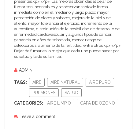
presentes.<p> </p>· Las mejoras obtenidas al dejar de
fumar son incontables y se observan tanto de forma
inmediata como en el mediano y largo plazo: mayor
percepción de olores y sabores, mejora de la piel y del
aliento, mayor tolerancia al ejercicio, incremento de la
autoestima, disminución de la posibilidad de desarrollo de
enfermedad cardiovascular y algunos tipos de cáncer,
ganancia en años de sobrevida, menor riesgo de
osteoporosis, aumento de la fertilidad, entre otros.<p> </p>·
Dejar de fumar es lo mejor que cada uno puede hacer por
su salud y la de su familia.
ADMIN
TAGS:
AIRE
AIRE NATURAL
AIRE PURO
PULMONES
SALUD
CATEGORIES:
AIRE LIMPIO
CAPA DE OZONO
Leave a comment