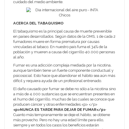
cuidado del medio ambiente.
ACERCA DEL TABAQUISMO
El tabaquismo es la principal causa de muerte prevenible
en países desarrollados. Según datos de la OMS, 1 de cada 2
fumadores muere en forma prematura por causas
vinculadas al tabaco. En nuestro país fuma el 34% de la
población y mueren a causa del cigarrillo 40.000 personas
al año.
Fumar es una adicción compleja mediada por la nicotina,
aunque también tiene un fuerte componente conductual y
psicosocial. Esto hace que abandonar el hábito sea aún más
difícil y requiera ayuda de un profesional entrenado.
El daño causado por fumar se debe no sólo a la nicotina sino
a más de 4.000 sustancias que se encuentran presentes en
el humo del cigarrillo, muchas de las cuales se conoce que
producen cáncer y otras enfermedades.<p> </p>
<p>NUNCA ES TARDE PARA DEJAR DE FUMAR</p>
·
Cuanto más tempranamente se deje el hábito, se obtiene
más provecho. Pero no hay una edad límite para ello,
siempre y en todos los casos los beneficios estarán