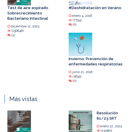
Test de aire espirado
#Deshidratación en Verano
Sobrecrecimiento
enero 4, 2016
Bacteriano Intestinal
(7794)
(0)
diciembre 12, 2023
(150846)
(3)
Invierno: Prevención de
enfermedades respiratorias
junio 21, 2016
(5635)
(0)
Más vistas
Resolución
61/23 SRT
enero 22, 2025
(131963)