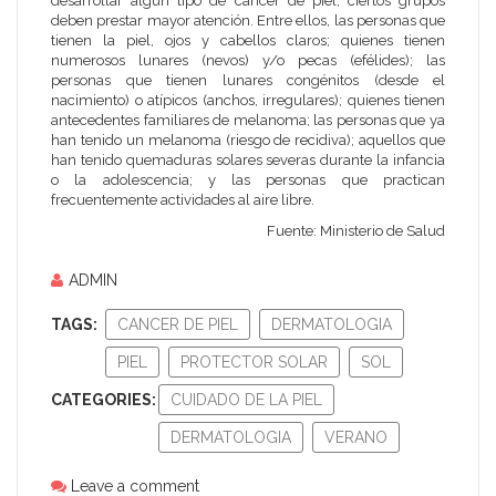
desarrollar algún tipo de cáncer de piel, ciertos grupos
deben prestar mayor atención. Entre ellos, las personas que
tienen la piel, ojos y cabellos claros; quienes tienen
numerosos lunares (nevos) y/o pecas (efélides); las
personas que tienen lunares congénitos (desde el
nacimiento) o atípicos (anchos, irregulares); quienes tienen
antecedentes familiares de melanoma; las personas que ya
han tenido un melanoma (riesgo de recidiva); aquellos que
han tenido quemaduras solares severas durante la infancia
o la adolescencia; y las personas que practican
frecuentemente actividades al aire libre.
Fuente: Ministerio de Salud
ADMIN
TAGS:
CANCER DE PIEL
DERMATOLOGIA
PIEL
PROTECTOR SOLAR
SOL
CATEGORIES:
CUIDADO DE LA PIEL
DERMATOLOGIA
VERANO
Leave a comment