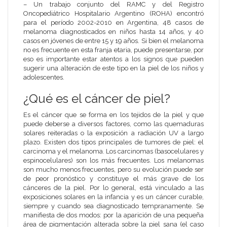
– Un trabajo conjunto del RAMC y del Registro
Oncopediátrico Hospitalario Argentino (ROHA) encontró
para el período 2002-2010 en Argentina, 48 casos de
melanoma diagnosticados en niños hasta 14 años, y 40
casos en jóvenes de entre 15 y 19 años. Si bien el melanoma
no es frecuente en esta franja etaria, puede presentarse, por
eso es importante estar atentos a los signos que pueden
sugerir una alteración de este tipo en la piel de los niños y
adolescentes.
¿Qué es el cáncer de piel?
Es el cáncer que se forma en los tejidos de la piel y que
puede deberse a diversos factores, como las quemaduras
solares reiteradas o la exposición a radiación UV a largo
plazo. Existen dos tipos principales de tumores de piel: el
carcinoma y el melanoma. Los carcinomas (basocelulares y
espinocelulares) son los más frecuentes. Los melanomas
son mucho menos frecuentes, pero su evolución puede ser
de peor pronóstico y constituye el más grave de los
cánceres de la piel. Por lo general, está vinculado a las
exposiciones solares en la infancia y es un cáncer curable,
siempre y cuando sea diagnosticado tempranamente. Se
manifiesta de dos modos: por la aparición de una pequeña
área de pigmentación alterada sobre la piel sana (el caso