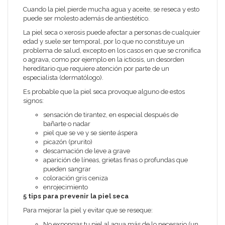
Cuando la piel pierde mucha agua y aceite, se reseca y esto
puede ser molesto además de antiestético.
La piel seca o xerosis puede afectar a personas de cualquier
edad y suele ser temporal, por lo que no constituye un
problema de salud, excepto en los casos en que se cronifica
o agrava, como por ejemplo en la ictiosis, un desorden
hereditario que requiere atención por parte de un
especialista (dermatólogo).
Es probable que la piel seca provoque alguno de estos
signos:
sensación de tirantez, en especial después de
bañarte o nadar
piel que se ve y se siente áspera
picazón (prurito)
descamación de leve a grave
aparición de líneas, grietas finas o profundas que
pueden sangrar
coloración gris ceniza
enrojecimiento
5 tips para prevenir la piel seca
Para mejorar la piel y evitar que se reseque:
No expongas tu piel al agua más de lo necesario (un