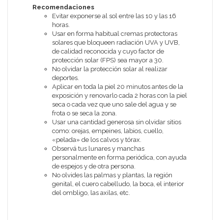
Recomendaciones
Evitar exponerse al sol entre las 10 y las 16
horas.
Usar en forma habitual cremas protectoras
solares que bloqueen radiación UVA y UVB,
de calidad reconocida y cuyo factor de
protección solar (FPS) sea mayor a 30.
No olvidar la protección solar al realizar
deportes.
Aplicar en toda la piel 20 minutos antes de la
exposición y renovarlo cada 2 horas con la piel
seca o cada vez que uno sale del agua y se
frota o se seca la zona.
Usar una cantidad generosa sin olvidar sitios
como: orejas, empeines, labios, cuello,
«pelada» de los calvos y tórax.
Observá tus lunares y manchas
personalmente en forma periódica, con ayuda
de espejos y de otra persona.
No olvides las palmas y plantas, la región
genital, el cuero cabelludo, la boca, el interior
del ombligo, las axilas, etc.