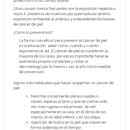
protección o a las camas solares.
Otras causas menos frecuentes son la exposición repetida a
rayos X, presencia de cicatrices por quemaduras severas,
exposición ambiental al arsénico y antecedentes familiares
de cáncer de piel.
¿Cómo lo prevenimos?
La forma más eficaz para prevenir el cáncer de piel
es la educación: saber cómo, cuándo y cuánto
exponernos al sol. El cáncer de piel es curable en la
mayoría de los casos, por eso es importante hacerse
exámenes propios constantes y visitar al
dermatólogo por lo menos 1 vez al año como medida
de prevención.
Signos más habituales que hacen sospechar un cáncer de
piel
Manchas inicialmente planas rosadas o
rojizas, ásperas al tacto y que se vuelve cada
vez más rugosas o escamosas. Se ven
especialmente en la cara, en el dorso de las
manos, en el labio inferior y en las orejas.
Aparición de bultos en la piel que crecen en
forma sostenida en el tiempo.