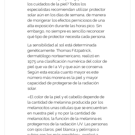
los cuidados de la piel? Todos los
especialistas recomiendan utilizar protector
solar aún en los días de semana, de manera
de morigerar los efectos perniciosos de una
alta exposición durante las horas pico. Sin
embargo, no siempre es sencillo reconocer
qué tipo de protector necesita cada persona.
La sensibilidad al sol está determinada
genéticamente. Thomas Fitzpatrick,
dermatólogo norteamericano, realizó en
1975 una clasificación numérica del color de
piel que va de I a VI y que aún se conserva.
Según esta escala cuanto mayor es este
número más morena es la piel y mayor
capacidad de protegerse de la radiación
solar.
«El color de la piel y el cabello depende de
la cantidad de melanina producida por los
melanocitos unas células que se encuentran
en nuestra piel y no por la cantidad de
melanocitos, la función de la melanina es
protegernos de la radiación UV. Las personas
con ojos claros, piel blanca y pelirrojos o
rubios son los más sensibles», explicó a