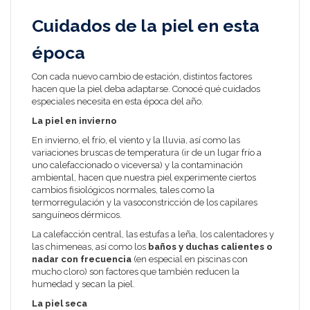
Cuidados de la piel en esta
época
Con cada nuevo cambio de estación, distintos factores
hacen que la piel deba adaptarse. Conocé qué cuidados
especiales necesita en esta época del año.
La piel en invierno
En invierno, el frío, el viento y la lluvia, así como las
variaciones bruscas de temperatura (ir de un lugar frío a
uno calefaccionado o viceversa) y la contaminación
ambiental, hacen que nuestra piel experimente ciertos
cambios fisiológicos normales, tales como la
termorregulación y la vasoconstricción de los capilares
sanguíneos dérmicos.
La calefacción central, las estufas a leña, los calentadores y
las chimeneas, así como los
baños y duchas calientes o
nadar con frecuencia
(en especial en piscinas con
mucho cloro) son factores que también reducen la
humedad y secan la piel.
La piel seca