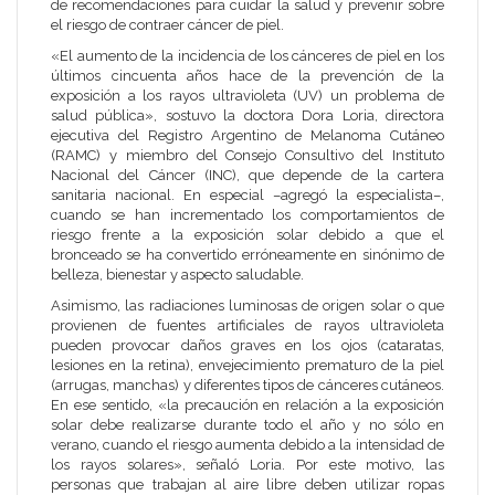
de recomendaciones para cuidar la salud y prevenir sobre
el riesgo de contraer cáncer de piel.
«El aumento de la incidencia de los cánceres de piel en los
últimos cincuenta años hace de la prevención de la
exposición a los rayos ultravioleta (UV) un problema de
salud pública», sostuvo la doctora Dora Loria, directora
ejecutiva del Registro Argentino de Melanoma Cutáneo
(RAMC) y miembro del Consejo Consultivo del Instituto
Nacional del Cáncer (INC), que depende de la cartera
sanitaria nacional. En especial –agregó la especialista–,
cuando se han incrementado los comportamientos de
riesgo frente a la exposición solar debido a que el
bronceado se ha convertido erróneamente en sinónimo de
belleza, bienestar y aspecto saludable.
Asimismo, las radiaciones luminosas de origen solar o que
provienen de fuentes artificiales de rayos ultravioleta
pueden provocar daños graves en los ojos (cataratas,
lesiones en la retina), envejecimiento prematuro de la piel
(arrugas, manchas) y diferentes tipos de cánceres cutáneos.
En ese sentido, «la precaución en relación a la exposición
solar debe realizarse durante todo el año y no sólo en
verano, cuando el riesgo aumenta debido a la intensidad de
los rayos solares», señaló Loria. Por este motivo, las
personas que trabajan al aire libre deben utilizar ropas