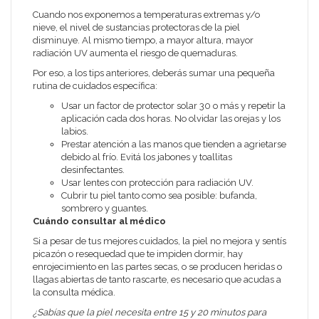
Cuando nos exponemos a temperaturas extremas y/o
nieve, el nivel de sustancias protectoras de la piel
disminuye. Al mismo tiempo, a mayor altura, mayor
radiación UV aumenta el riesgo de quemaduras.
Por eso, a los tips anteriores, deberás sumar una pequeña
rutina de cuidados específica:
Usar un factor de protector solar 30 o más y repetir la
aplicación cada dos horas. No olvidar las orejas y los
labios.
Prestar atención a las manos que tienden a agrietarse
debido al frío. Evitá los jabones y toallitas
desinfectantes.
Usar lentes con protección para radiación UV.
Cubrir tu piel tanto como sea posible: bufanda,
sombrero y guantes.
Cuándo consultar al médico
Si a pesar de tus mejores cuidados, la piel no mejora y sentís
picazón o resequedad que te impiden dormir, hay
enrojecimiento en las partes secas, o se producen heridas o
llagas abiertas de tanto rascarte, es necesario que acudas a
la consulta médica.
¿Sabías que la piel necesita entre 15 y 20 minutos para