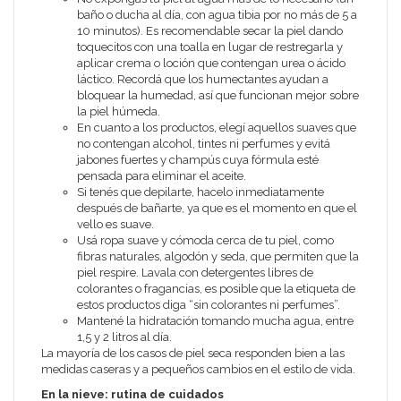
baño o ducha al día, con agua tibia por no más de 5 a
10 minutos). Es recomendable secar la piel dando
toquecitos con una toalla en lugar de restregarla y
aplicar crema o loción que contengan urea o ácido
láctico. Recordá que los humectantes ayudan a
bloquear la humedad, así que funcionan mejor sobre
la piel húmeda.
En cuanto a los productos, elegí aquellos suaves que
no contengan alcohol, tintes ni perfumes y evitá
jabones fuertes y champús cuya fórmula esté
pensada para eliminar el aceite.
Si tenés que depilarte, hacelo inmediatamente
después de bañarte, ya que es el momento en que el
vello es suave.
Usá ropa suave y cómoda cerca de tu piel, como
fibras naturales, algodón y seda, que permiten que la
piel respire. Lavala con detergentes libres de
colorantes o fragancias, es posible que la etiqueta de
estos productos diga “sin colorantes ni perfumes”.
Mantené la hidratación tomando mucha agua, entre
1,5 y 2 litros al día.
La mayoría de los casos de piel seca responden bien a las
medidas caseras y a pequeños cambios en el estilo de vida.
En la nieve: rutina de cuidados