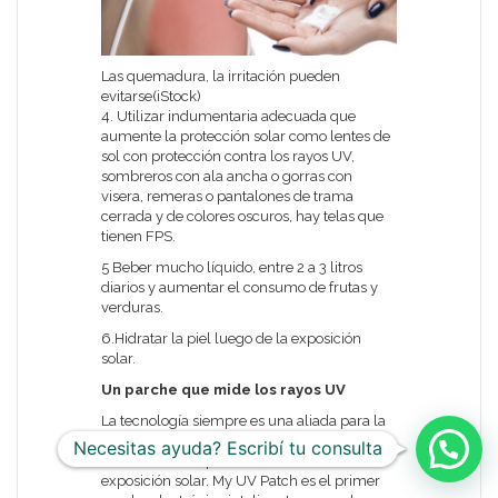
Las quemadura, la irritación pueden
evitarse(iStock)
4. Utilizar indumentaria adecuada que
aumente la protección solar como lentes de
sol con protección contra los rayos UV,
sombreros con ala ancha o gorras con
visera, remeras o pantalones de trama
cerrada y de colores oscuros, hay telas que
tienen FPS.
5 Beber mucho líquido, entre 2 a 3 litros
diarios y aumentar el consumo de frutas y
verduras.
6.Hidratar la piel luego de la exposición
solar.
Un parche que mide los rayos UV
La tecnología siempre es una aliada para la
salud y en la era de las apps debía existir
Necesitas ayuda? Escribí tu consulta
una manera de poder identificar el nivel de
exposición solar. My UV Patch es el primer