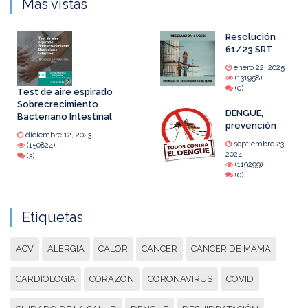
Más vistas
Resolución
61/23 SRT
enero 22, 2025
(131958)
(0)
Test de aire espirado
Sobrecrecimiento
DENGUE,
Bacteriano Intestinal
prevención
diciembre 12, 2023
septiembre 23,
(150824)
2024
(3)
(119299)
(0)
Etiquetas
ACV
ALERGIA
CALOR
CANCER
CANCER DE MAMA
CARDIOLOGIA
CORAZÓN
CORONAVIRUS
COVID