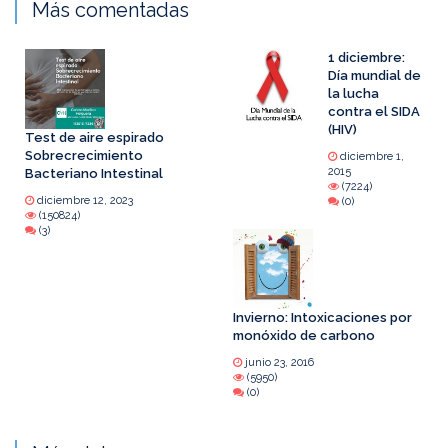
Más comentadas
1 diciembre:
Día mundial de
la lucha
contra el SIDA
(HIV)
Test de aire espirado
Sobrecrecimiento
diciembre 1,
2015
Bacteriano Intestinal
(7224)
diciembre 12, 2023
(0)
(150824)
(3)
Invierno: Intoxicaciones por
monóxido de carbono
junio 23, 2016
(5950)
(0)