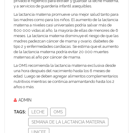
privado e higiénico para extraer y guardar la leche materna,
y a servicios de guardería infantil asequibles.
La lactancia materna promueve una mejor salud tanto para
las madres como para los niños. El aumento de la lactancia
materna a niveles casi universales podría salvar más de
800 000 vidas al año, la mayoría de ellas de menores de 6
meses. La lactancia materna disminuye el riesgo de que las
madres padezcan cáncer de mama y ovario, diabetes de
tipo 2 y enfermedades cardíacas. Se estima que el aumento
de la lactancia materna podría evitar 20 000 muertes
maternas al año por cáncer de mama.
La OMS recomienda la lactancia materna exclusiva desde
una hora después del nacimiento hasta los 6 meses de
edad. Luego se deben agregar alimentos complementarios
nutritivos mientras se continúa amamantando hasta los 2
años o más.
ADMIN
TAGS:
LECHE
OMS
SEMANA DE LA LACTANCIA MATERNA
UNICEF