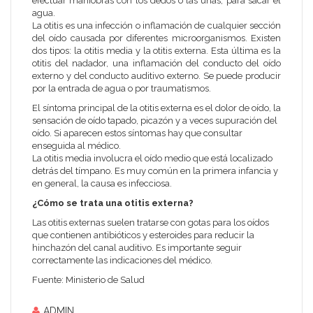
efectuar maniobras con los dedos o las uñas, para sacar el
agua.
La otitis es una infección o inflamación de cualquier sección
del oído causada por diferentes microorganismos. Existen
dos tipos: la otitis media y la otitis externa. Esta última es la
otitis del nadador, una inflamación del conducto del oído
externo y del conducto auditivo externo. Se puede producir
por la entrada de agua o por traumatismos.
El síntoma principal de la otitis externa es el dolor de oído, la
sensación de oído tapado, picazón y a veces supuración del
oído. Si aparecen estos síntomas hay que consultar
enseguida al médico.
La otitis media involucra el oído medio que está localizado
detrás del tímpano. Es muy común en la primera infancia y
en general, la causa es infecciosa.
¿Cómo se trata una otitis externa?
Las otitis externas suelen tratarse con gotas para los oídos
que contienen antibióticos y esteroides para reducir la
hinchazón del canal auditivo. Es importante seguir
correctamente las indicaciones del médico.
Fuente: Ministerio de Salud
ADMIN