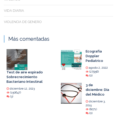
VIDA DIARIA
VIOLENCIA DE GENERO
Más comentadas
Ecografía
Doppler
Pediatrico
agosto 2, 2022
(27956)
Test de aire espirado
(0)
Sobrecrecimiento
Bacteriano Intestinal
3 de
diciembre 12, 2023
diciembre: Día
(150647)
del Médico
(3)
diciembre 3,
2015
(8071)
(0)