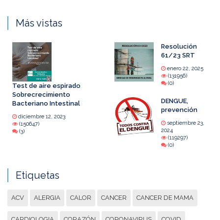
Más vistas
Resolución
61/23 SRT
enero 22, 2025
(131956)
(0)
Test de aire espirado
Sobrecrecimiento
DENGUE,
Bacteriano Intestinal
prevención
diciembre 12, 2023
septiembre 23,
(150647)
2024
(3)
(119297)
(0)
Etiquetas
ACV
ALERGIA
CALOR
CANCER
CANCER DE MAMA
CARDIOLOGIA
CORAZÓN
CORONAVIRUS
COVID