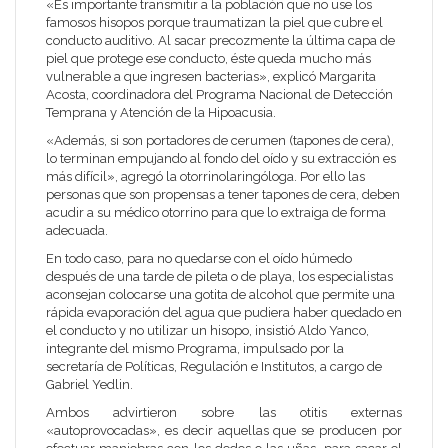
«Es importante transmitir a la población que no use los
famosos hisopos porque traumatizan la piel que cubre el
conducto auditivo. Al sacar precozmente la última capa de
piel que protege ese conducto, éste queda mucho más
vulnerable a que ingresen bacterias», explicó Margarita
Acosta, coordinadora del Programa Nacional de Detección
Temprana y Atención de la Hipoacusia.
«Además, si son portadores de cerumen (tapones de cera),
lo terminan empujando al fondo del oído y su extracción es
más difícil», agregó la otorrinolaringóloga. Por ello las
personas que son propensas a tener tapones de cera, deben
acudir a su médico otorrino para que lo extraiga de forma
adecuada.
En todo caso, para no quedarse con el oído húmedo
después de una tarde de pileta o de playa, los especialistas
aconsejan colocarse una gotita de alcohol que permite una
rápida evaporación del agua que pudiera haber quedado en
el conducto y no utilizar un hisopo, insistió Aldo Yanco,
integrante del mismo Programa, impulsado por la
secretaría de Políticas, Regulación e Institutos, a cargo de
Gabriel Yedlin.
Ambos advirtieron sobre las otitis externas
«autoprovocadas», es decir aquellas que se producen por