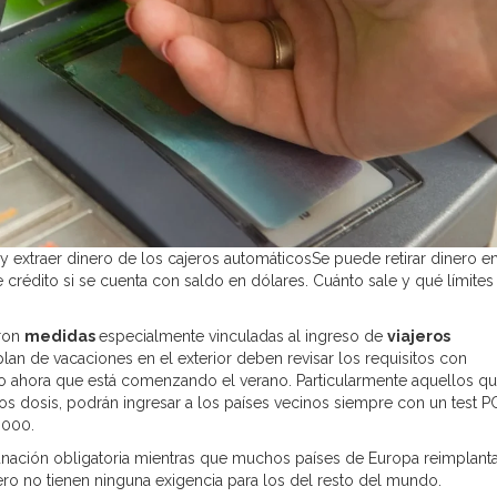
 y extraer dinero de los cajeros automáticosSe puede retirar dinero e
e crédito si se cuenta con saldo en dólares. Cuánto sale y qué límites
aron
medidas
especialmente vinculadas al ingreso de
viajeros
plan de vacaciones en el exterior deben revisar los requisitos con
o ahora que está comenzando el verano. Particularmente aquellos q
 dosis, podrán ingresar a los países vecinos siempre con un test P
.000.
nación obligatoria mientras que muchos países de Europa reimplant
ero no tienen ninguna exigencia para los del resto del mundo.