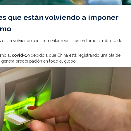
íses que están volviendo a imponer
ismo
s están volviendo a instrumentar requisitos en torno al rebrote de
rno al
covid-19
debido a que China está registrando una ola de
 y genera preocupación en todo el globo.