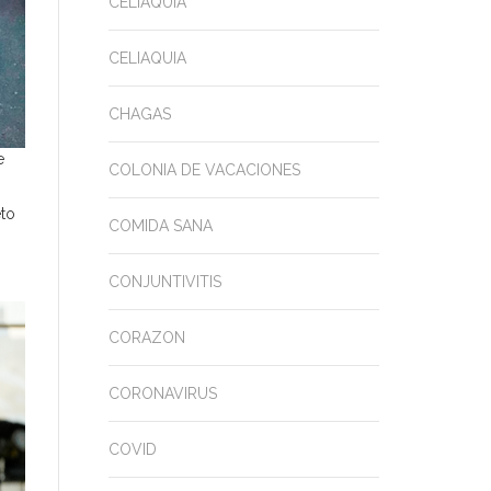
CELIAQUIA
CELIAQUIA
CHAGAS
e
COLONIA DE VACACIONES
eto
COMIDA SANA
CONJUNTIVITIS
CORAZON
CORONAVIRUS
COVID