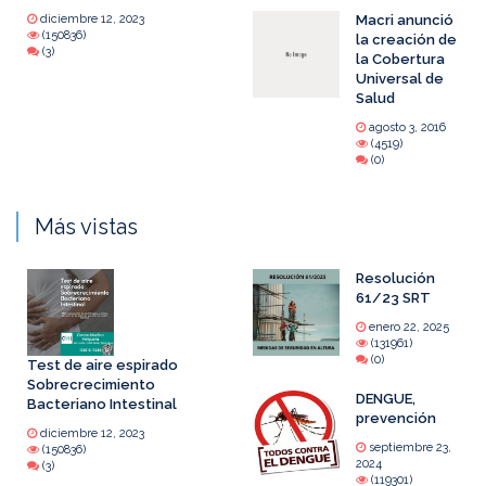
diciembre 12, 2023
Macri anunció
(150836)
la creación de
(3)
la Cobertura
Universal de
Salud
agosto 3, 2016
(4519)
(0)
Más vistas
Resolución
61/23 SRT
enero 22, 2025
(131961)
(0)
Test de aire espirado
Sobrecrecimiento
DENGUE,
Bacteriano Intestinal
prevención
diciembre 12, 2023
septiembre 23,
(150836)
2024
(3)
(119301)