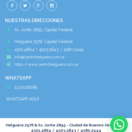
NUESTRAS DIRECCIONES
Av. Jonte 2895, Capital Federal
Helguera 2578, Capital Federal
4501.4864 / 4503.5843 / 4580.2444
info@centrohelguera.com.ar
https://www.centrohelguera.com.ar
WHATSAPP
1130018289
WHATSAPP AQUÍ
Necesitas ayuda? Escribí tu consulta
Helguera 2578 & Av. Jonte 2895 - Ciudad de Buenos Aires - Tel :
4501.4864 / 4503.5843 / 4580.2444