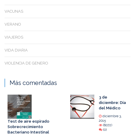
VACUNAS
VERANO
VIAJEROS
VIDA DIARIA
VIOLENCIA DE GENERO
Más comentadas
3 de
diciembre: Día
del Médico
diciembre 3,
2015
Test de aire espirado
(8072)
Sobrecrecimiento
(0)
Bacteriano Intestinal