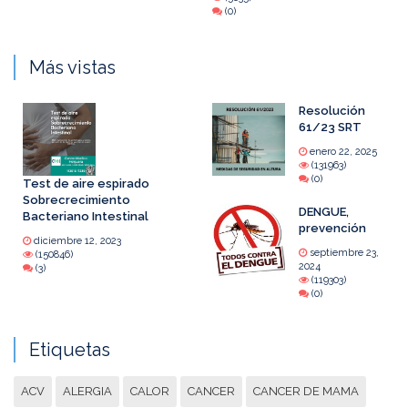
(0)
Más vistas
Resolución
61/23 SRT
enero 22, 2025
(131963)
(0)
Test de aire espirado
Sobrecrecimiento
DENGUE,
Bacteriano Intestinal
prevención
diciembre 12, 2023
septiembre 23,
(150846)
2024
(3)
(119303)
(0)
Etiquetas
ACV
ALERGIA
CALOR
CANCER
CANCER DE MAMA