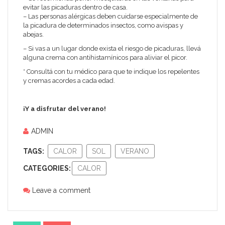
evitar las picaduras dentro de casa.
– Las personas alérgicas deben cuidarse especialmente de
la picadura de determinados insectos, como avispas y
abejas.
– Si vas a un lugar donde exista el riesgo de picaduras, llevá
alguna crema con antihistamínicos para aliviar el picor.
* Consultá con tu médico para que te indique los repelentes
y cremas acordes a cada edad.
¡Y a disfrutar del verano!
ADMIN
TAGS:
CALOR
SOL
VERANO
CATEGORIES:
CALOR
Leave a comment