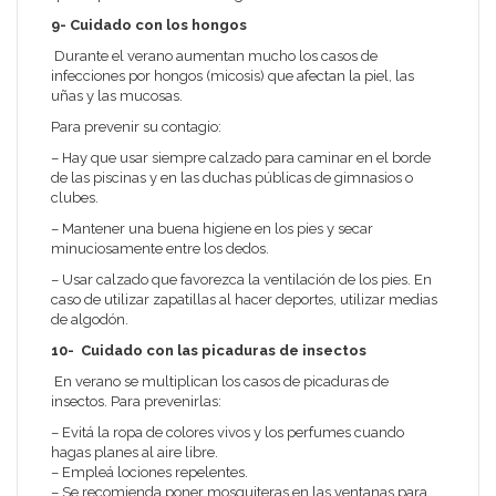
9- Cuidado con los hongos
Durante el verano aumentan mucho los casos de
infecciones por hongos (micosis) que afectan la piel, las
uñas y las mucosas.
Para prevenir su contagio:
– Hay que usar siempre calzado para caminar en el borde
de las piscinas y en las duchas públicas de gimnasios o
clubes.
– Mantener una buena higiene en los pies y secar
minuciosamente entre los dedos.
– Usar calzado que favorezca la ventilación de los pies. En
caso de utilizar zapatillas al hacer deportes, utilizar medias
de algodón.
10-
Cuidado con las picaduras de insectos
En verano se multiplican los casos de picaduras de
insectos. Para prevenirlas:
– Evitá la ropa de colores vivos y los perfumes cuando
hagas planes al aire libre.
– Empleá lociones repelentes.
– Se recomienda poner mosquiteras en las ventanas para