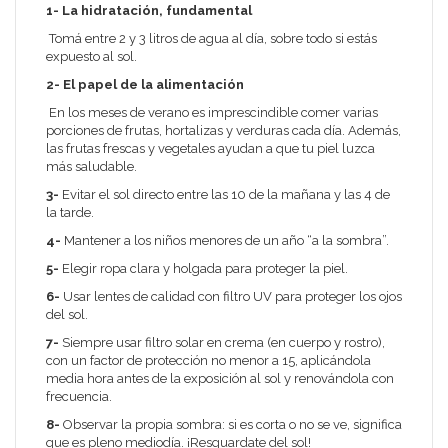
1- La hidratación, fundamental
Tomá entre 2 y 3 litros de agua al día, sobre todo si estás
expuesto al sol.
2- El papel de la alimentación
En los meses de verano es imprescindible comer varias
porciones de frutas, hortalizas y verduras cada día. Además,
las frutas frescas y vegetales ayudan a que tu piel luzca
más saludable.
3-
Evitar el sol directo entre las 10 de la mañana y las 4 de
la tarde.
4-
Mantener a los niños menores de un año “a la sombra”.
5-
Elegir ropa clara y holgada para proteger la piel.
6-
Usar lentes de calidad con filtro UV para proteger los ojos
del sol.
7-
Siempre usar filtro solar en crema (en cuerpo y rostro),
con un factor de protección no menor a 15, aplicándola
media hora antes de la exposición al sol y renovándola con
frecuencia.
8-
Observar la propia sombra: si es corta o no se ve, significa
que es pleno mediodía. ¡Resguardate del sol!