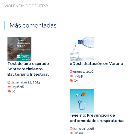
VIOLENCIA DE GENERO
Más comentadas
Test de aire espirado
#Deshidratación en Verano
Sobrecrecimiento
enero 4, 2016
Bacteriano Intestinal
(7794)
(0)
diciembre 12, 2023
(150846)
(3)
Invierno: Prevención de
enfermedades respiratorias
junio 21, 2016
(5635)