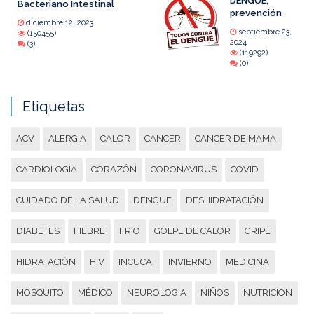
DENGUE,
Bacteriano Intestinal
prevención
diciembre 12, 2023
septiembre 23,
(150455)
2024
(3)
(119292)
(0)
Etiquetas
ACV
ALERGIA
CALOR
CANCER
CANCER DE MAMA
CARDIOLOGIA
CORAZÓN
CORONAVIRUS
COVID
CUIDADO DE LA SALUD
DENGUE
DESHIDRATACIÓN
DIABETES
FIEBRE
FRIO
GOLPE DE CALOR
GRIPE
HIDRATACIÓN
HIV
INCUCAI
INVIERNO
MEDICINA
MOSQUITO
MÉDICO
NEUROLOGIA
NIÑOS
NUTRICION