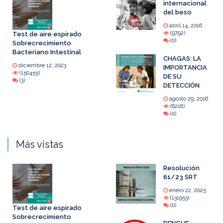
internacional
del beso
abril 14, 2016
(9792)
Test de aire espirado
(0)
Sobrecrecimiento
Bacteriano Intestinal
CHAGAS: LA
diciembre 12, 2023
IMPORTANCIA
(150455)
DE SU
(3)
DETECCIÓN
agosto 29, 2016
(6218)
(0)
Más vistas
Resolución
61/23 SRT
enero 22, 2025
(131953)
(0)
Test de aire espirado
Sobrecrecimiento