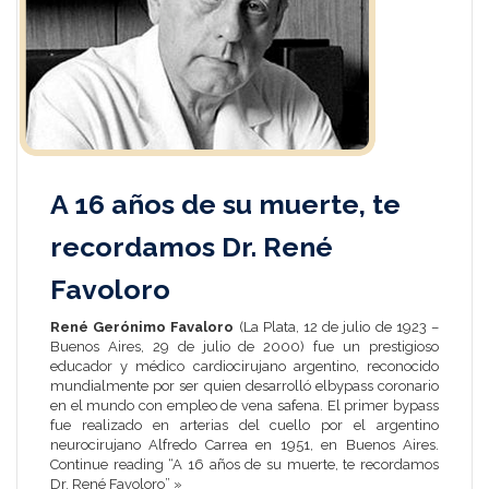
A 16 años de su muerte, te
recordamos Dr. René
Favoloro
René Gerónimo Favaloro
(
La Plata
,
12 de julio
de
1923
–
Buenos Aires
,
29 de julio
de
2000
) fue un prestigioso
educador
y
médico cardiocirujano
argentino
, reconocido
mundialmente por ser quien desarrolló el
bypass
coronario
en el mundo con empleo de vena
safena
. El primer bypass
fue realizado en arterias del cuello por el argentino
neurocirujano Alfredo Carrea en 1951, en Buenos Aires.
Continue reading “A 16 años de su muerte, te recordamos
Dr. René Favoloro” »