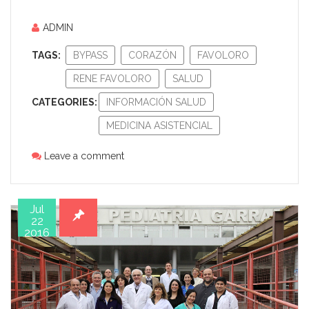
ADMIN
TAGS:
BYPASS
CORAZÓN
FAVOLORO
RENE FAVOLORO
SALUD
CATEGORIES:
INFORMACIÓN SALUD
MEDICINA ASISTENCIAL
Leave a comment
Jul
22
2016