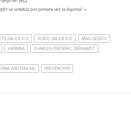
-1856) en 1853.
87 se sintetiza por primera vez la Aspirina” »
TILSALICÍLICO
ÁCIDO SALICÍLICO
ANALGÉSICO
ASPIRINA
CHARLES FRÉDÉRIC GERHARDT
CINA ASISTENCIAL
PREVENCIÓN