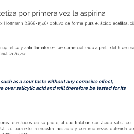
etiza por primera vez la aspirina
ix Hoffmann
(1868-1946) obtuvo de forma pura el
ácido acetilsalicí
tipirético y antinflamatorio– fue comercializado a partir del 6 de m
céutica
Bayer
.
 such as a sour taste without any corrosive effect,
 over salicylic acid and will therefore be tested for its
lores reumáticos de su padre, al que trataban con
ácido salicílico
,
Utilizó para ello la muestra inestable y con impurezas obtenida po