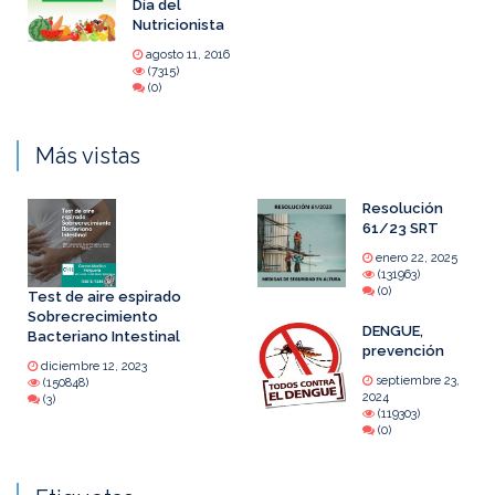
Día del
Nutricionista
agosto 11, 2016
(7315)
(0)
Más vistas
Resolución
61/23 SRT
enero 22, 2025
(131963)
(0)
Test de aire espirado
Sobrecrecimiento
DENGUE,
Bacteriano Intestinal
prevención
diciembre 12, 2023
septiembre 23,
(150848)
2024
(3)
(119303)
(0)