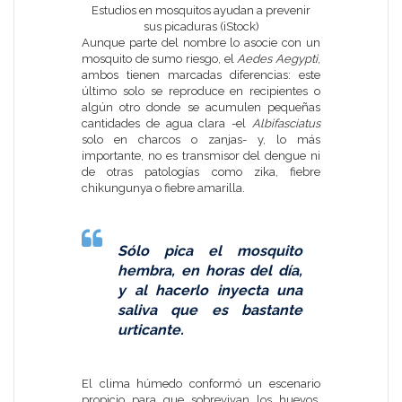
Estudios en mosquitos ayudan a prevenir
sus picaduras (iStock)
Aunque parte del nombre lo asocie con un
mosquito de sumo riesgo, el
Aedes Aegypti
,
ambos tienen marcadas diferencias: este
último solo se reproduce en recipientes o
algún otro donde se acumulen pequeñas
cantidades de agua clara -el
Albifasciatus
solo en charcos o zanjas- y, lo más
importante, no es transmisor del dengue ni
de otras patologías como zika, fiebre
chikungunya o fiebre amarilla.
Sólo pica el mosquito
hembra, en horas del día,
y al hacerlo inyecta una
saliva que es bastante
urticante.
El clima húmedo conformó un escenario
propicio para que sobrevivan los huevos,