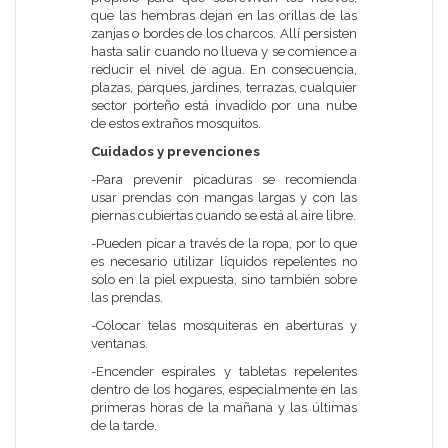
que las hembras dejan en las orillas de las
zanjas o bordes de los charcos. Allí persisten
hasta salir cuando no llueva y se comience a
reducir el nivel de agua. En consecuencia,
plazas, parques, jardines, terrazas, cualquier
sector porteño está invadido por una nube
de estos extraños mosquitos.
Cuidados y prevenciones
-Para prevenir picaduras se recomienda
usar prendas con mangas largas y con las
piernas cubiertas cuando se está al aire libre.
-Pueden picar a través de la ropa, por lo que
es necesario utilizar líquidos repelentes no
solo en la piel expuesta, sino también sobre
las prendas.
-Colocar telas mosquiteras en aberturas y
ventanas.
-Encender espirales y tabletas repelentes
dentro de los hogares, especialmente en las
primeras horas de la mañana y las últimas
de la tarde.