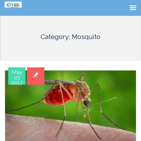
Category: Mosquito
May
03
2017