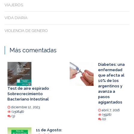
VIAJEROS
VIDA DIARIA
VIOLENCIA DE GENERO
Más comentadas
Diabetes: una
enfermedad
que afecta al
10% de los
argentinos y
Test de aire espirado
avanza a
Sobrecrecimiento
pasos
Bacteriano Intestinal
agigantados
diciembre 12, 2023
abril 7, 2016
(150848)
(5928)
(3)
(0)
11 de Agosto: