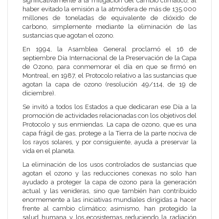
significativamente a la mitigación del cambio climático, al
haber evitado la emisión a la atmósfera de más de 135.000
millones de toneladas de equivalente de dióxido de
carbono, simplemente mediante la eliminación de las
sustancias que agotan el ozono.
En 1994, la Asamblea General proclamó el 16 de
septiembre Día Internacional de la Preservación de la Capa
de Ozono, para conmemorar el día en que se firmó en
Montreal, en 1987, el Protocolo relativo a las sustancias que
agotan la capa de ozono (
resolución 49/114
, de 19 de
diciembre).
Se invitó a todos los Estados a que dedicaran ese Día a la
promoción de actividades relacionadas con los objetivos del
Protocolo y sus enmiendas. La capa de ozono, que es una
capa frágil de gas, protege a la Tierra de la parte nociva de
los rayos solares, y por consiguiente, ayuda a preservar la
vida en el planeta.
La eliminación de los usos controlados de sustancias que
agotan el ozono y las reducciones conexas no solo han
ayudado a proteger la capa de ozono para la generación
actual y las venideras, sino que también han contribuido
enormemente a las iniciativas mundiales dirigidas a hacer
frente al cambio climático; asimismo, han protegido la
salud humana y los ecosistemas reduciendo la radiación