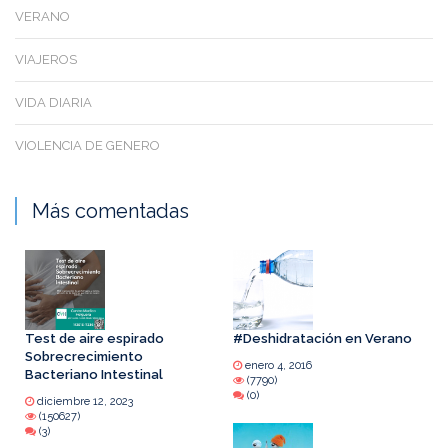
VERANO
VIAJEROS
VIDA DIARIA
VIOLENCIA DE GENERO
Más comentadas
Test de aire espirado
#Deshidratación en Verano
Sobrecrecimiento
enero 4, 2016
Bacteriano Intestinal
(7790)
(0)
diciembre 12, 2023
(150627)
(3)