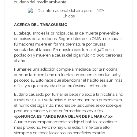
cuidado del medio ambiente.
ACERCA DEL TABAQUISMO
El tabaquismo es la principal causa de muerte prevenible
en países desarrollados. Según datos de la OMS, 1 de cada 2
fumadores muere en forma prematura por causas
vinculadas al tabaco. En nuestro país fuma el 34% de la
población y mueren a causa del cigarrillo 40.000 personas
al año.
Fumar es una adicción compleja mediada por la nicotina,
aunque también tiene un fuerte componente conductual y
psicosocial. Esto hace que abandonar el hábito sea aún más
difícil y requiera ayuda de un profesional entrenado.
El daño causado por fumar se debe no sólo a la nicotina sino
a más de 4.000 sustancias que se encuentran presentes en
el humo del cigarrillo, muchas de las cuales se conoce que
producen cáncer y otras enfermedades.<p> </p>
<p>NUNCA ES TARDE PARA DEJAR DE FUMAR</p>
·
Cuanto más tempranamente se deje el hábito, se obtiene
más provecho. Pero no hay una edad límite para ello,
siempre y en todos los casos los beneficios estarán