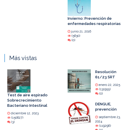
Invierno: Prevención de
enfermedades respiratorias
junio 21, 2016
(5630)
(0)
Más vistas
Resolución
61/23 SRT
enero 22, 2025
(131955)
(0)
Test de aire espirado
Sobrecrecimiento
DENGUE,
Bacteriano Intestinal
prevención
diciembre 12, 2023
septiembre 23,
(150627)
2024
(3)
(119296)