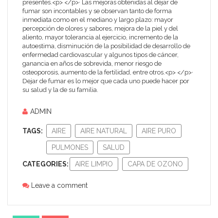
presentes.<p> </p>· Las mejoras obtenidas al dejar de
fumar son incontables y se observan tanto de forma
inmediata como en el mediano y largo plazo: mayor
percepción de olores y sabores, mejora de la piel y del
aliento, mayor tolerancia al ejercicio, incremento de la
autoestima, disminución de la posibilidad de desarrollo de
enfermedad cardiovascular y algunos tipos de cáncer,
ganancia en años de sobrevida, menor riesgo de
osteoporosis, aumento de la fertilidad, entre otros.<p> </p>·
Dejar de fumar es lo mejor que cada uno puede hacer por
su salud y la de su familia.
ADMIN
TAGS:
AIRE
AIRE NATURAL
AIRE PURO
PULMONES
SALUD
CATEGORIES:
AIRE LIMPIO
CAPA DE OZONO
Leave a comment