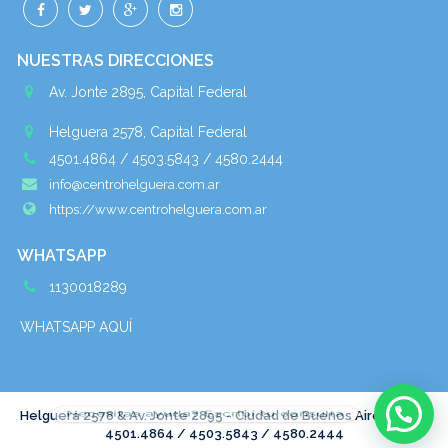
NUESTRAS DIRECCIONES
Av. Jonte 2895, Capital Federal
Helguera 2578, Capital Federal
4501.4864 / 4503.5843 / 4580.2444
info@centrohelguera.com.ar
https://www.centrohelguera.com.ar
WHATSAPP
1130018289
WHATSAPP AQUÍ
Necesitas ayuda? Escribí tu consulta
Helguera 2578 & Av. Jonte 2895 - Ciudad de Buenos Aires - Tel :
4501.4864 / 4503.5843 / 4580.2444