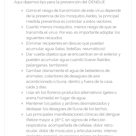
Aqui dejamos tips para la prevención del DENGUE
Como el riesgo de transmisión de este virus depende
de la presencia de los mosquitos Aedes, la principal
medida preventiva es controlar a estos vectores.
Cuanto menos mosquitos, menos riesgo de que se
transmita el virus. Por eso, es importante adoptar los
siguientes recaudos:
Eliminar recipientes en desuso que puedan
acumular agua (latas, botellas, neumáticos).
Dar vuelta objetos que se encuentran en el exterior y
pueden acumular agua cuando llueve (baldes,
palanganas, tambores).
Cambiar diariamente el agua de bebederos de
animales, colectores de desagües de aire
acondicionado o lluvia, dentro y fuera de la casa,
cada 3 días.
Usar en los floreros productos alternativos (geles o
arena húmeda) en lugar de agua.
Mantener los patios y jardines desmalezados y
destapar los desagües de lluvia de los techos.
Las principales manifestaciones clínicas del dengue
(fiebre mayor a 38º C sin signos de infección
respiratoria, acompañada de cefalea, dolor retro-
ocular, dolor de músculos y articulaciones, intenso