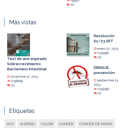
(5950)
(0)
Más vistas
Resolución
61/23 SRT
enero 22, 2025
(131958)
(0)
Test de aire espirado
Sobrecrecimiento
DENGUE,
Bacteriano Intestinal
prevención
diciembre 12, 2023
septiembre 23,
(150809)
2024
(3)
(119299)
(0)
Etiquetas
ACV
ALERGIA
CALOR
CANCER
CANCER DE MAMA