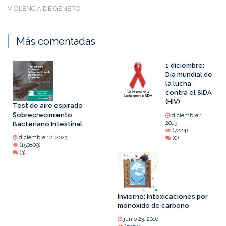
VIOLENCIA DE GENERO
Más comentadas
1 diciembre:
Día mundial de
la lucha
contra el SIDA
(HIV)
Test de aire espirado
Sobrecrecimiento
diciembre 1,
2015
Bacteriano Intestinal
(7224)
diciembre 12, 2023
(0)
(150809)
(3)
Invierno: Intoxicaciones por
monóxido de carbono
junio 23, 2016