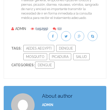
malestar general, erupciones rojizas en brazos y
piernas, picazón, diarrea, náuseas, vómitos, sangrado
de nariz y encías) es importante transmitir la
necesidad de ir en forma inmediata a la consulta
médica para recibir el tratamiento adecuado.
ADMIN
(119299)
(0)
TAGS:
AEDES AEGYPTI
DENGUE
MOSQUITO
PICADURA
SALUD
CATEGORIES:
DENGUE
About author
ADMIN