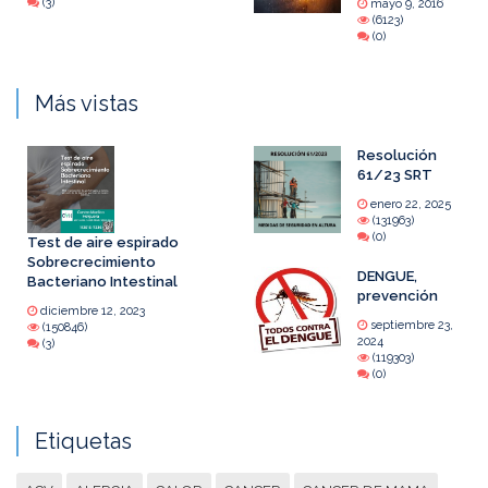
(3)
mayo 9, 2016
(6123)
(0)
Más vistas
Resolución
61/23 SRT
enero 22, 2025
(131963)
(0)
Test de aire espirado
Sobrecrecimiento
DENGUE,
Bacteriano Intestinal
prevención
diciembre 12, 2023
septiembre 23,
(150846)
2024
(3)
(119303)
(0)
Etiquetas