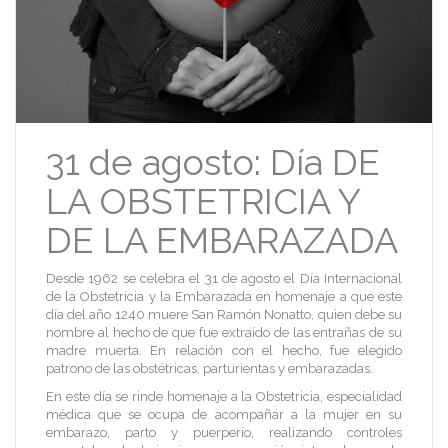
31 de agosto: Día DE
LA OBSTETRICIA Y
DE LA EMBARAZADA
Desde 1962 se celebra el 31 de agosto el Día Internacional
de la Obstetricia y la Embarazada en homenaje a que este
día del año 1240 muere San Ramón Nonatto, quien debe su
nombre al hecho de que fue extraído de las entrañas de su
madre muerta. En relación con el hecho, fue elegido
patrono de las obstétricas, parturientas y embarazadas.
En este día se rinde homenaje a la Obstetricia, especialidad
médica que se ocupa de acompañar a la mujer en su
embarazo, parto y puerperio, realizando controles