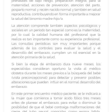
prenatales de bajo riesgo, preparación integral para la
maternidad, acciones de prevención, atención del parto,
posparto normal y recién nacido normal y también en salud
reproductiva, contribuyendo en forma importante a mejorar
la salud del binomio madre-hijo/a.
La atención comprende también aspectos psicológicos y
sociales en un período tan especial como es la maternidad,
por lo cual la calidad humana del profesional que la
realiza es tan importante como su experiencia profesional.
Las consultas periódicas son muy importantes porque
además de los controles para evaluar la salud y el
desarrollo del embarazo, cumplen un rol esencial en la
atención primaria de la salud.
Si bien la etapa de embarazo dura nueve meses, los
especialistas consideran oportuno la visita al médico
obstetra durante los meses previos a la búsqueda del bebé
(visita preconcepcional) para detectar y prevenir posibles
alteraciones que pueden influir en el normal desarrollo del
embarazo.
En este primer encuentro médico-paciente, se le indicará a
la mujer que comience a tomar ácido fólico tres meses
antes de planear el embarazo, para evitar o disminuir la
posibilidad de que el bebé contraiga malformaciones del
cierre del tubo neural conocidas como espina bífida,