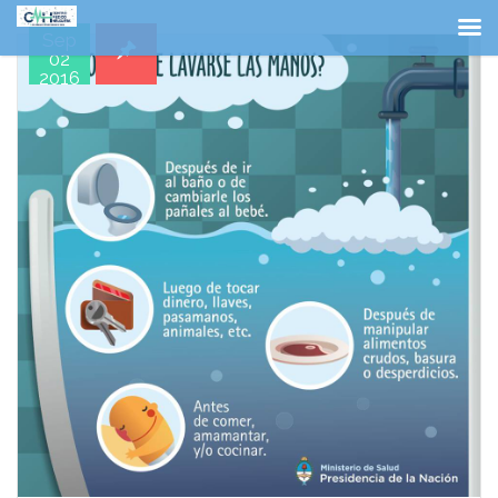
Sep
02
2016