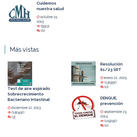
Cuidemos
nuestra salud
octubre 15,
2015
(9313)
(0)
Más vistas
Resolución
61/23 SRT
enero 22, 2025
(131952)
(0)
Test de aire espirado
Sobrecrecimiento
DENGUE,
Bacteriano Intestinal
prevención
diciembre 12, 2023
septiembre 23,
(150432)
2024
(3)
(119292)
(0)