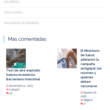
VIAJEROS
VIDA DIARIA
VIOLENCIA DE GENERO
Más comentadas
El Ministerio
de Salud
adelantó la
campaña
antigripal: las
Test de aire espirado
razones y
Sobrecrecimiento
quiénes
Bacteriano Intestinal
deben
diciembre 12, 2023
vacunarse
(150432)
febrero 26,
(3)
2026
(89910)
()