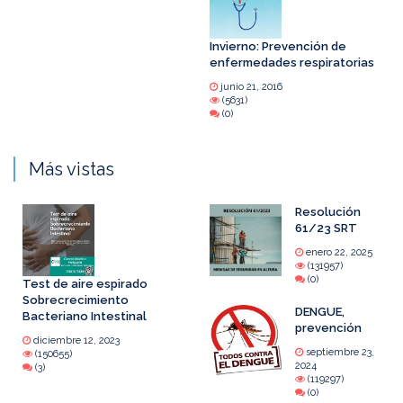
Invierno: Prevención de
enfermedades respiratorias
junio 21, 2016
(5631)
(0)
Más vistas
Resolución
61/23 SRT
enero 22, 2025
(131957)
(0)
Test de aire espirado
Sobrecrecimiento
DENGUE,
Bacteriano Intestinal
prevención
diciembre 12, 2023
septiembre 23,
(150655)
2024
(3)
(119297)
(0)