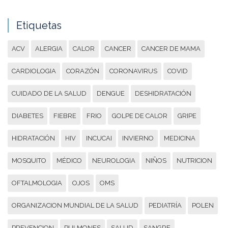
Etiquetas
ACV
ALERGIA
CALOR
CANCER
CANCER DE MAMA
CARDIOLOGIA
CORAZÓN
CORONAVIRUS
COVID
CUIDADO DE LA SALUD
DENGUE
DESHIDRATACIÓN
DIABETES
FIEBRE
FRIO
GOLPE DE CALOR
GRIPE
HIDRATACIÓN
HIV
INCUCAI
INVIERNO
MEDICINA
MOSQUITO
MÉDICO
NEUROLOGIA
NIÑOS
NUTRICION
OFTALMOLOGIA
OJOS
OMS
ORGANIZACION MUNDIAL DE LA SALUD
PEDIATRÍA
POLEN
PREVENCION
PULMONES
SALUD
SANGRE