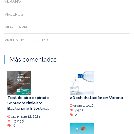
VERANO
VIAJEROS
VIDA DIARIA
VIOLENCIA DE GENERO
Más comentadas
Test de aire espirado
#Deshidratación en Verano
Sobrecrecimiento
enero 4, 2016
Bacteriano Intestinal
(7791)
(0)
diciembre 12, 2023
(150655)
(3)