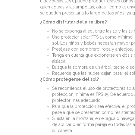
ultravioletas (UV), puede producir graves daños
quemaduras y las ampollas; otras –como el envej
se pueden presentar a lo largo de los años, ya 
¿Cómo disfrutar del aire libre?
No se exponga al sol entre las 10 y las 17 
Use protector solar FPS 15 como mínimo, i
sol. Los niños y bebés necesitan mayor p
Protéjase con sombrero, ropa y anteojos.
Tenga en cuenta que exponerse en dosis 
aislada.
Busque la sombra de un árbol, techo o so
Recuerde que las nubes dejan pasar el sol,
¿Cómo protegerse del sol?
Se recomienda el uso de protectores solare
protección mínima es FPS 15. De acuerdo a
protector más adecuado.
Para que la protección sea efectiva, el p
pese a que se presenten como resistentes
Si está en la montaña, en el agua o naveg
de aplicarlo en forma pareja en todas las 
su cabeza.