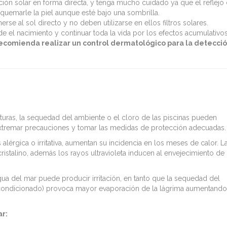
ción solar en forma directa, y tenga mucho cuidado ya que el reflejo
 quemarle la piel aunque esté bajo una sombrilla.
 al sol directo y no deben utilizarse en ellos filtros solares.
e el nacimiento y continuar toda la vida por los efectos acumulativos
 recomienda realizar un control dermatológico para la detecci
aturas, la sequedad del ambiente o el cloro de las piscinas pueden
extremar precauciones y tomar las medidas de protección adecuadas.
 alérgica o irritativa, aumentan su incidencia en los meses de calor. L
cristalino, además los rayos ultravioleta inducen al envejecimiento de 
agua del mar puede producir irritación, en tanto que la sequedad del
acondicionado) provoca mayor evaporación de la lágrima aumentando
ar: