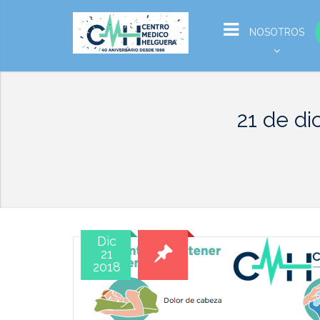
NOSOTROS
21 de d
Dic
21
2018