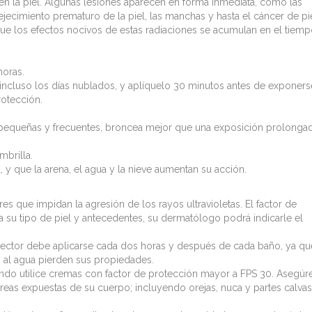
 en la piel. Algunas lesiones aparecen en forma inmediata, como las
ecimiento prematuro de la piel, las manchas y hasta el cáncer de pi
que los efectos nocivos de estas radiaciones se acumulan en el tiemp
horas.
ncluso los días nublados, y aplíquelo 30 minutos antes de exponers
rotección.
pequeñas y frecuentes, broncea mejor que una exposición prolonga
mbrilla.
 y que la arena, el agua y la nieve aumentan su acción.
s que impidan la agresión de los rayos ultravioletas. El factor de
 su tipo de piel y antecedentes, su dermatólogo podrá indicarle el
rotector debe aplicarse cada dos horas y después de cada baño, ya qu
 al agua pierden sus propiedades.
ando utilice cremas con factor de protección mayor a FPS 30. Asegúr
áreas expuestas de su cuerpo; incluyendo orejas, nuca y partes calva