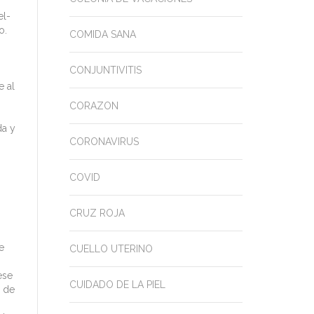
el-
o.
COMIDA SANA
CONJUNTIVITIS
e al
CORAZON
da y
CORONAVIRUS
COVID
CRUZ ROJA
e
CUELLO UTERINO
ese
CUIDADO DE LA PIEL
s de