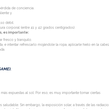
érdida de conciencia.
liente y
so débil.
ura corporal (entre 41 y 42 grados centígrados).
s, es importante:
r fresco y tranquilo.
 e intentar refrescarlo mojándole la ropa, aplicarle hielo en la cabe
ada.
SAME).
 más expuestas al sol. Por eso, es muy importante tomar ciertas
 saludable. Sin embargo, la exposición solar, a través de las radiaci