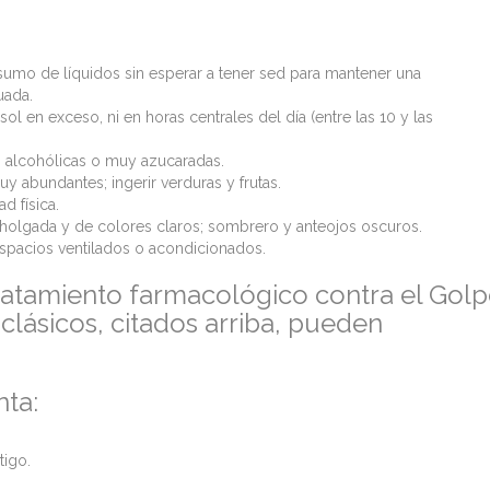
umo de líquidos sin esperar a tener sed para mantener una
uada.
ol en exceso, ni en horas centrales del día (entre las 10 y las
as alcohólicas o muy azucaradas.
y abundantes; ingerir verduras y frutas.
ad física.
, holgada y de colores claros; sombrero y anteojos oscuros.
pacios ventilados o acondicionados.
ratamiento farmacológico contra el Gol
clásicos, citados arriba, pueden
nta:
.
tigo.