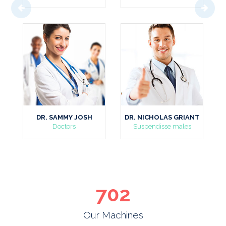
DR. SAMMY JOSH
DR. NICHOLAS GRIANT
DR. SARA
Doctors
Suspendisse males
DOC
702
Our Machines