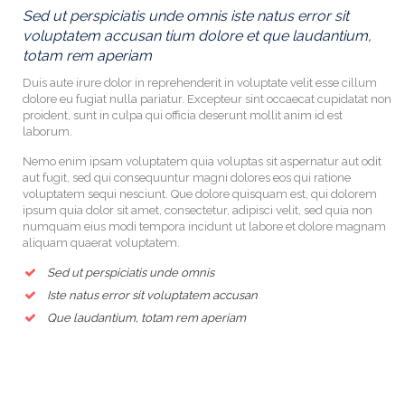
perspiciatis unde omnis iste natus error sit
Sed ut persp
tem accusan tium dolore et que laudantium,
voluptatem
rem aperiam
totam rem 
 irure dolor in reprehenderit in voluptate velit esse cillum
Nemo enim ips
 fugiat nulla pariatur. Excepteur sint occaecat cupidatat non
aut fugit, sed
sunt in culpa qui officia deserunt mollit anim id est
voluptatem se
ipsum quia dolo
 ipsam voluptatem quia voluptas sit aspernatur aut odit
, sed qui consequuntur magni dolores eos qui ratione
m sequi nesciunt. Que dolore quisquam est, qui dolorem
a dolor sit amet, consectetur, adipisci velit, sed quia non
eius modi tempora incidunt ut labore et dolore magnam
quaerat voluptatem.
ut perspiciatis unde omnis
 natus error sit voluptatem accusan
laudantium, totam rem aperiam
What our patients are saying