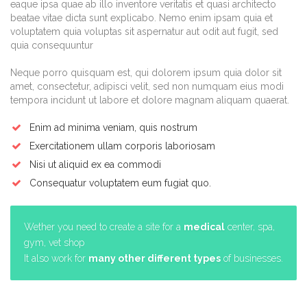
eaque ipsa quae ab illo inventore veritatis et quasi architecto
beatae vitae dicta sunt explicabo. Nemo enim ipsam quia et
voluptatem quia voluptas sit aspernatur aut odit aut fugit, sed
quia consequuntur
Neque porro quisquam est, qui dolorem ipsum quia dolor sit
amet, consectetur, adipisci velit, sed non numquam eius modi
tempora incidunt ut labore et dolore magnam aliquam quaerat.
Enim ad minima veniam, quis nostrum
Exercitationem ullam corporis laboriosam
Nisi ut aliquid ex ea commodi
Consequatur voluptatem eum fugiat quo.
Wether you need to create a site for a
medical
center, spa,
gym, vet shop
It also work for
many other different types
of businesses.