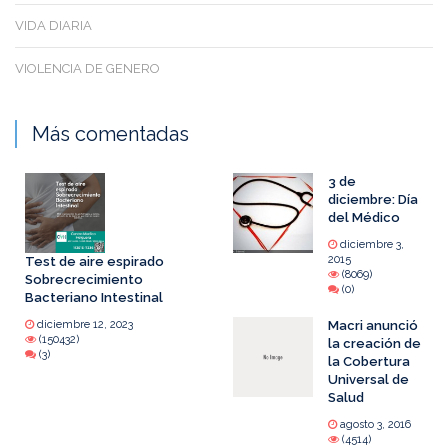
VIDA DIARIA
VIOLENCIA DE GENERO
Más comentadas
3 de
diciembre: Día
del Médico
diciembre 3,
2015
Test de aire espirado
(8069)
Sobrecrecimiento
(0)
Bacteriano Intestinal
diciembre 12, 2023
Macri anunció
(150432)
la creación de
(3)
la Cobertura
Universal de
Salud
agosto 3, 2016
(4514)