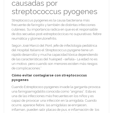
causadas por
streptococcus pyogenes
Streptococcus pyogenes es la causa bacteriana más
frecuente de faringitis y también de distintas infecciones
cutáneas. Su importancia radica en que es el responsable
de dos secuelas post-estreptocóccicas no supurativas: fiebre
reumática y glomerulonefritis.
Según José Marcó del Pont, jefe de infectología pediátrica
del Hospital Italiano el Streptococcus pyogene tiene un
rápido desarrollo y mucha capacidad tóxica dependiendo
de las características del huésped –señala– La edad no es
un motivo, pero cuando son menores existen más riesgos
de complicaciones.”
Cómo evitar contagiarse con streptococcus
pyogenes
Cuando Estreptococo pyogenes invade la garganta provoca
una faringoamigdalitis conocida como “anginas”. Esta es
una de las infecciones más frecuentes en los niños y es
capaz de provocar una infección en la amígdala. Cuando
ocurre, aparece fiebre, las amígdalas se enrojecen,
inflaman, pueden salir placas de pus, e inflamación de los