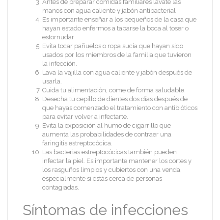
Antes de preparar comidas familiares lávate las
manos con agua caliente y jabón antibacterial
Es importante enseñar a los pequeños de la casa que
hayan estado enfermos a taparse la boca al toser o
estornudar
Evita tocar pañuelos o ropa sucia que hayan sido
usados por los miembros de la familia que tuvieron
la infección.
Lava la vajilla con agua caliente y jabón después de
usarla.
Cuida tu alimentación, come de forma saludable.
Desecha tu cepillo de dientes dos días después de
que hayas comenzado el tratamiento con antibióticos
para evitar volver a infectarte.
Evita la exposición al humo de cigarrillo que
aumenta las probabilidades de contraer una
faringitis estreptocócica.
Las bacterias estreptocócicas también pueden
infectar la piel. Es importante mantener los cortes y
los rasguños limpios y cubiertos con una venda,
especialmente si estás cerca de personas
contagiadas.
Síntomas de infecciones