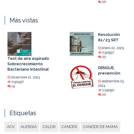
(0)
Más vistas
Resolución
61/23 SRT
enero 22, 2025
(131952)
(0)
Test de aire espirado
Sobrecrecimiento
DENGUE,
Bacteriano Intestinal
prevención
diciembre 12, 2023
septiembre 23,
(150432)
2024
(3)
(119292)
(0)
Etiquetas
ACV
ALERGIA
CALOR
CANCER
CANCER DE MAMA