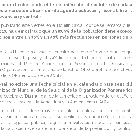
 contra la obesidad» el tercer miércoles de octubre de cada 
sta «problemática» en «la agenda pública» y «sensibilizar a
evención y control».
, publicado este viernes en el Boletín Oficial, donde se remarca que
013, ha demostrado que un 57,9% de la población tiene exceso
ad son entre un 30% y un 50% más frecuentes en personas de b
 Salud Escolar realizada en nuestro país en el año 2012, muestra qu
ene exceso de peso y el 5,9% tiene obesidad, por lo cual es neces
n marcha el ‘Plan de Acción para la Prevención de la Obesidad 
a Organización Panamericana de la Salud (OPS), aprobado por el Es
º de la OPS, en octubre de 2014».
nal no existe una fecha oficial en el calendario para sensibil
nización Mundial de la Salud ni de la Organización Panameri
e celebra el ‘Día mundial de la alimentación’, proclamado en el año 
iones Unidas para la Agricultura y la Alimentación (FAO)».
n uno de los factores más importantes a controlar en la lucha contr
has sin que pierdan cada una su identidad», y que «a efectos de inst
n la agenda pública, lograr la movilización social y participa
 a la población acerca de la importancia de la prevención y control