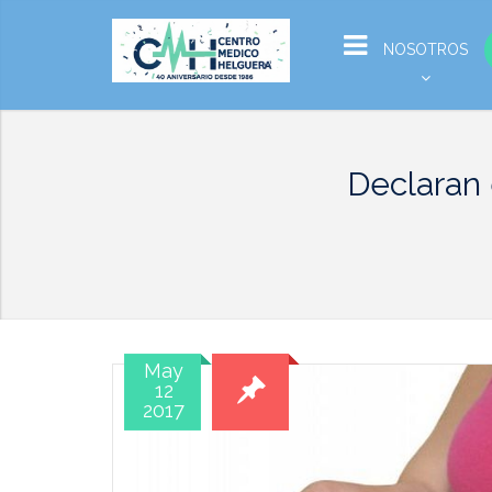
NOSOTROS
Declaran 
May
12
2017