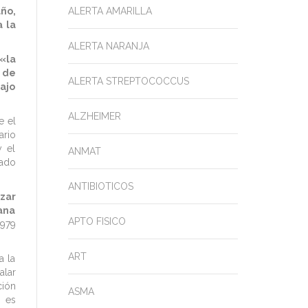
año,
ALERTA AMARILLA
 la
ALERTA NARANJA
«la
 de
ALERTA STREPTOCOCCUS
ajo
ALZHEIMER
e el
ario
y el
ANMAT
tado
ANTIBIOTICOS
izar
cana
APTO FISICO
1979
ART
a la
alar
ción
ASMA
, es