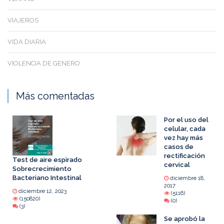
VIAJEROS
VIDA DIARIA
VIOLENCIA DE GENERO
Más comentadas
Por el uso del
celular, cada
vez hay más
casos de
rectificación
Test de aire espirado
cervical
Sobrecrecimiento
Bacteriano Intestinal
diciembre 18,
2017
diciembre 12, 2023
(5116)
(150820)
(0)
(3)
Se aprobó la