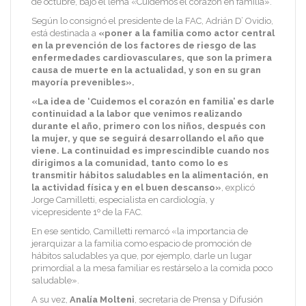
de octubre, bajo el lema «Cuidemos el corazón en familia».
Según lo consignó el presidente de la FAC, Adrián D’ Ovidio,
está destinada a
«poner a la familia como actor central
en la prevención de los factores de riesgo de las
enfermedades cardiovasculares, que son la primera
causa de muerte en la actualidad, y son en su gran
mayoría prevenibles».
«La idea de ‘Cuidemos el corazón en familia’ es darle
continuidad a la labor que venimos realizando
durante el año, primero con los niños, después con
la mujer, y que se seguirá desarrollando el año que
viene. La continuidad es imprescindible cuando nos
dirigimos a la comunidad, tanto como lo es
transmitir hábitos saludables en la alimentación, en
la actividad física y en el buen descanso»
, explicó
Jorge Camilletti, especialista en cardiología, y
vicepresidente 1º de la FAC.
En ese sentido, Camilletti remarcó «la importancia de
jerarquizar a la familia como espacio de promoción de
hábitos saludables ya que, por ejemplo, darle un lugar
primordial a la mesa familiar es restárselo a la comida poco
saludable».
A su vez,
Analía Molteni
, secretaria de Prensa y Difusión