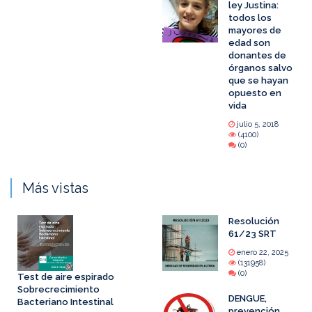
ley Justina:
todos los
mayores de
edad son
donantes de
órganos salvo
que se hayan
opuesto en
vida
julio 5, 2018
(4100)
(0)
Más vistas
Resolución
61/23 SRT
enero 22, 2025
(131958)
(0)
Test de aire espirado
Sobrecrecimiento
DENGUE,
Bacteriano Intestinal
prevención