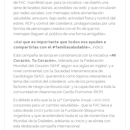
de FAC, manifestó que, para la iniciativa «se diseñó una
serie de tarjetas diarias, accesibles vía web, y que circularán
por redes sociales, con mensajes sobre alimentación
saludable, aire puro, bajo sodio, actividad física y control del
estrés, RCP y control del colesterol, protagonizadas por una
familia de personajes creados con el fin de que los
mensajes lleguen al público de una forma amigable».
«Así que es importante que todos nos ayuden a
compartirlas con el #familiasaludable»,
indicó.
Esta campaña se lanza en consonancia con la iniciativa
«Mi
Corazón, Tu Corazón»,
liderada por la Federación
Mundial del Corazón (WHF según sus siglas en inglés), y a
nivel continental con la Sociedad Interamericana de
Cardiología (SIAC), que tendrá como tópicos relevantes el
tema del control del colesterol, uno de los principales
factores de riesgo cardiovascular, y la capacitación a toda la
comunidad en Reanimación Cardio Pulmonar (RCP).
Es debido a ello que la la 12ª Campaña Anual «100.000
corazones para un cambio saludable», que la FAC lleva a
cabo desde 2007 junto con la Fundación Bioquímica
Argentina y que se extenderá hasta el 14 de noviembre Día
Mundial de la Diabetes, adelanta su inicio y se alinea con
esta destacada campaña internacional.