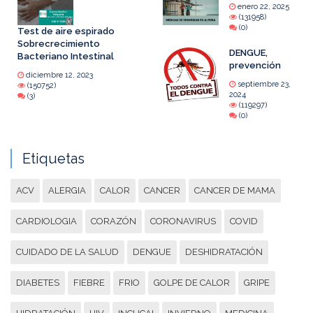
enero 22, 2025
(131958)
(0)
Test de aire espirado
Sobrecrecimiento
DENGUE,
Bacteriano Intestinal
prevención
diciembre 12, 2023
septiembre 23,
(150752)
2024
(3)
(119297)
(0)
Etiquetas
ACV
ALERGIA
CALOR
CANCER
CANCER DE MAMA
CARDIOLOGIA
CORAZÓN
CORONAVIRUS
COVID
CUIDADO DE LA SALUD
DENGUE
DESHIDRATACIÓN
DIABETES
FIEBRE
FRIO
GOLPE DE CALOR
GRIPE