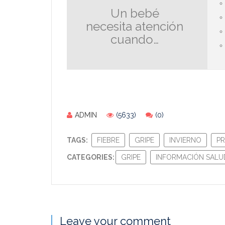
Un bebé
necesita atención
cuando…
ADMIN
(5633)
(0)
TAGS:
FIEBRE
GRIPE
INVIERNO
P
CATEGORIES:
GRIPE
INFORMACIÓN SALU
Leave your comment