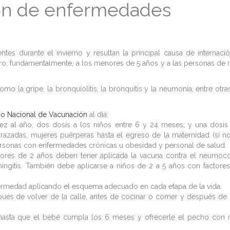
ión de enfermedades
tes durante el invierno y resultan la principal causa de internaci
ero, fundamentalmente, a los menores de 5 años y a las personas de
mo la gripe, la bronquiolitis, la bronquitis y la neumonía, entre otra
io Nacional de Vacunación
al día:
 vez al año, dos dosis a los niños entre 6 y 24 meses; y una dosis
azadas, mujeres puérperas hasta el egreso de la maternidad (si n
rsonas con enfermedades crónicas u obesidad y personal de salud.
nores de 2 años deben tener aplicada la vacuna contra el neumoc
ingitis. También debe aplicarse a niños de 2 a 5 años con factore
fermedad aplicando el esquema adecuado en cada etapa de la vida.
és de volver de la calle, antes de cocinar o comer y después de i
s hasta que el bebé cumpla los 6 meses y ofrecerle el pecho con