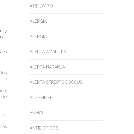
AIRE LIMPIO
ALERGIA
ón y
ALERGIA
 más
s es
ALERTA AMARILLA
ALERTA NARANJA
 los
o se
ALERTA STREPTOCOCCUS
oco,
s de
ALZHEIMER
ANMAT
r al
 más
ANTIBIOTICOS