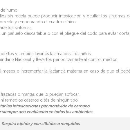
s de humo.
s sin receta puede producir intoxicación y ocultar los síntomas d
correcto y empeorando el cuadro clínico.
núe los síntomas.
n un pañuelo descartable o con el pliegue del codo para evitar conta
derlos y también lavarles las manos a los niños.
lendario Nacional y llevarlos periódicamente al control médico.
 6 meses e incrementar la lactancia materna en caso de que el beb
.
e frazadas o mantas que lo puedan sofocar.
ni remedios caseros o tés de ningún tipo.
tar las intoxicaciones por monóxido de carbono
r siempre una ventilación en todos los ambientes.
Respira rápido y con silbidos o ronquidos