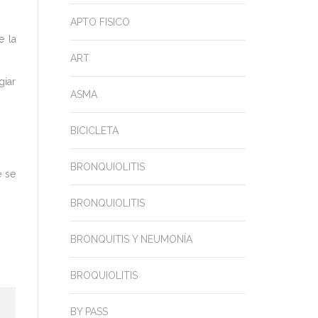
APTO FISICO
e la
ART
giar
ASMA
BICICLETA
BRONQUIOLITIS
é se
BRONQUIOLITIS
BRONQUITIS Y NEUMONÍA
BROQUIOLITIS
BY PASS