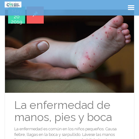
May
20
2019
La enfermedad de
manos, pies y boca
La enfermedad es común en los niños pequeños. Causa
fiebre, llagas en la boca y sarpullido. Lávese las manos