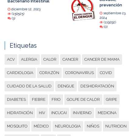
Bacteriano Intestinal
prevención
diciembre 12, 2023
septiembre 23,
(150525)
2024
(3)
(119292)
(0)
Etiquetas
ACV
ALERGIA
CALOR
CANCER
CANCER DE MAMA
CARDIOLOGIA
CORAZÓN
CORONAVIRUS
COVID
CUIDADO DE LA SALUD
DENGUE
DESHIDRATACIÓN
DIABETES
FIEBRE
FRIO
GOLPE DE CALOR
GRIPE
HIDRATACIÓN
HIV
INCUCAI
INVIERNO
MEDICINA
MOSQUITO
MÉDICO
NEUROLOGIA
NIÑOS
NUTRICION