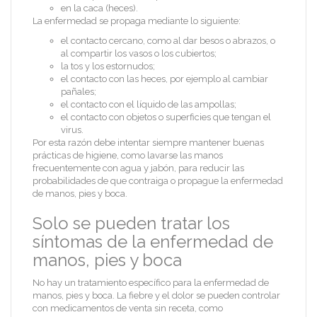
en la caca (heces).
La enfermedad se propaga mediante lo siguiente:
el contacto cercano, como al dar besos o abrazos, o
al compartir los vasos o los cubiertos;
la tos y los estornudos;
el contacto con las heces, por ejemplo al cambiar
pañales;
el contacto con el líquido de las ampollas;
el contacto con objetos o superficies que tengan el
virus.
Por esta razón debe intentar siempre mantener buenas
prácticas de higiene, como lavarse las manos
frecuentemente con agua y jabón, para reducir las
probabilidades de que contraiga o propague la enfermedad
de manos, pies y boca.
Solo se pueden tratar los
síntomas de la enfermedad de
manos, pies y boca
No hay un tratamiento específico para la enfermedad de
manos, pies y boca. La fiebre y el dolor se pueden controlar
con medicamentos de venta sin receta, como