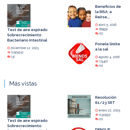
Beneficios de
la RISA: a
Reírse….
abril 5, 2016
(8993)
Test de aire espirado
(0)
Sobrecrecimiento
Bacteriano Intestinal
Ponele límite
diciembre 12, 2023
a la sal
(150525)
(3)
agosto 4, 2016
(7440)
(0)
Más vistas
Resolución
61/23 SRT
enero 22, 2025
(131953)
(0)
Test de aire espirado
Sobrecrecimiento
DENGUE,