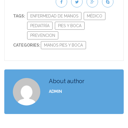
TAGS:
ENFERMEDAD DE MANOS
MÉDICO
PEDIATRÍA
PIES Y BOCA
PREVENCION
CATEGORIES:
MANOS PIES Y BOCA
About author
ADMIN