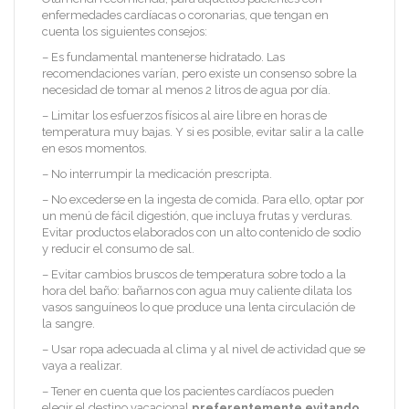
enfermedades cardíacas o coronarias, que tengan en
cuenta los siguientes consejos:
– Es fundamental mantenerse hidratado. Las
recomendaciones varían, pero existe un consenso sobre la
necesidad de tomar al menos 2 litros de agua por día.
– Limitar los esfuerzos físicos al aire libre en horas de
temperatura muy bajas. Y si es posible, evitar salir a la calle
en esos momentos.
– No interrumpir la medicación prescripta.
– No excederse en la ingesta de comida. Para ello, optar por
un menú de fácil digestión, que incluya frutas y verduras.
Evitar productos elaborados con un alto contenido de sodio
y reducir el consumo de sal.
– Evitar cambios bruscos de temperatura sobre todo a la
hora del baño: bañarnos con agua muy caliente dilata los
vasos sanguíneos lo que produce una lenta circulación de
la sangre.
– Usar ropa adecuada al clima y al nivel de actividad que se
vaya a realizar.
– Tener en cuenta que los pacientes cardíacos pueden
elegir el destino vacacional
preferentemente evitando