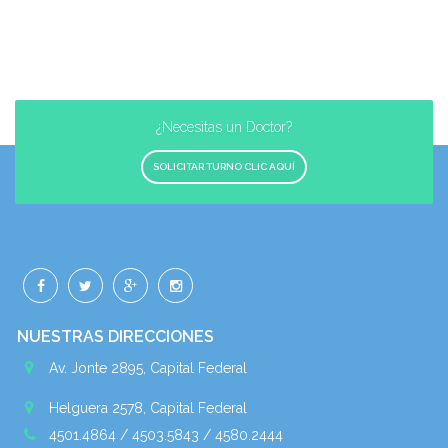
¿Necesitas un Doctor?
SOLICITAR TURNO CLIC AQUÍ
NUESTRAS DIRECCIONES
Av. Jonte 2895, Capital Federal
Helguera 2578, Capital Federal
4501.4864 / 4503.5843 / 4580.2444