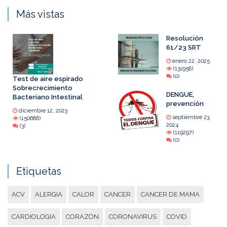
Más vistas
Resolución
61/23 SRT
enero 22, 2025
(131958)
(0)
Test de aire espirado
Sobrecrecimiento
DENGUE,
Bacteriano Intestinal
prevención
diciembre 12, 2023
septiembre 23,
(150686)
2024
(3)
(119297)
(0)
Etiquetas
ACV
ALERGIA
CALOR
CANCER
CANCER DE MAMA
CARDIOLOGIA
CORAZÓN
CORONAVIRUS
COVID