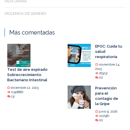
VIDA DIARIA
VIOLENCIA DE GENERO
Más comentadas
EPOC: Cuida tu
salud
respiratoria
noviembre 24,
2015
Test de aire espirado
(6323)
Sobrecrecimiento
(0)
Bacteriano Intestinal
diciembre 12, 2023
Prevención
(150686)
para el
(3)
contagio de
la Gripe
junio 9, 2016
(10748)
(0)