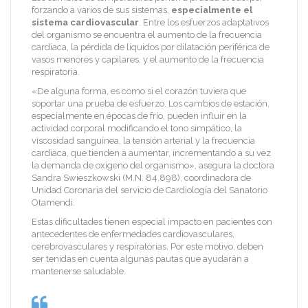
forzando a varios de sus sistemas,
especialmente el
sistema cardiovascular
. Entre los esfuerzos adaptativos
del organismo se encuentra el aumento de la frecuencia
cardíaca, la pérdida de líquidos por dilatación periférica de
vasos menores y capilares, y el aumento de la frecuencia
respiratoria.
«De alguna forma, es como si el corazón tuviera que
soportar una prueba de esfuerzo. Los cambios de estación,
especialmente en épocas de frío, pueden influir en la
actividad corporal modificando el tono simpático, la
viscosidad sanguínea, la tensión arterial y la frecuencia
cardiaca, que tienden a aumentar, incrementando a su vez
la demanda de oxígeno del organismo», asegura la doctora
Sandra Swieszkowski (M.N. 84.898), coordinadora de
Unidad Coronaria del servicio de Cardiología del Sanatorio
Otamendi.
Estas dificultades tienen especial impacto en pacientes con
antecedentes de enfermedades cardiovasculares,
cerebrovasculares y respiratorias. Por este motivo, deben
ser tenidas en cuenta algunas pautas que ayudarán a
mantenerse saludable.