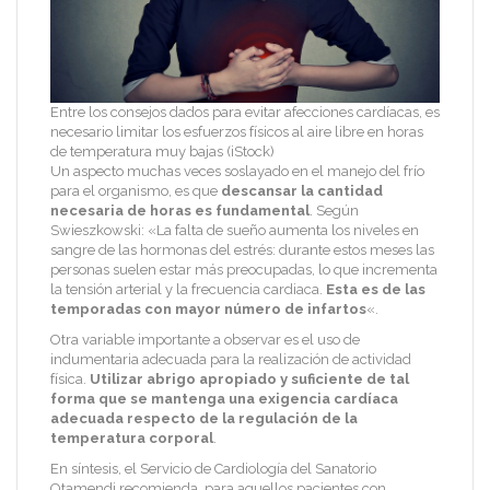
Entre los consejos dados para evitar afecciones cardíacas, es
necesario limitar los esfuerzos físicos al aire libre en horas
de temperatura muy bajas (iStock)
Un aspecto muchas veces soslayado en el manejo del frío
para el organismo, es que
descansar la cantidad
necesaria de horas es fundamental
. Según
Swieszkowski: «La falta de sueño aumenta los niveles en
sangre de las hormonas del estrés: durante estos meses las
personas suelen estar más preocupadas, lo que incrementa
la tensión arterial y la frecuencia cardiaca.
Esta es de las
temporadas con mayor número de infartos
«.
Otra variable importante a observar es el uso de
indumentaria adecuada para la realización de actividad
física.
Utilizar abrigo apropiado y suficiente de tal
forma que se mantenga una exigencia cardíaca
adecuada respecto de la regulación de la
temperatura corporal
.
En síntesis, el Servicio de Cardiología del Sanatorio
Otamendi recomienda, para aquellos pacientes con