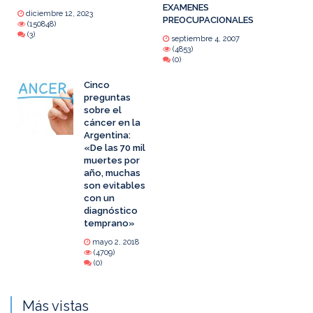
EXAMENES
diciembre 12, 2023
PREOCUPACIONALES
(150848)
(3)
septiembre 4, 2007
(4853)
(0)
Cinco
preguntas
sobre el
cáncer en la
Argentina:
«De las 70 mil
muertes por
año, muchas
son evitables
con un
diagnóstico
temprano»
mayo 2, 2018
(4709)
(0)
Más vistas