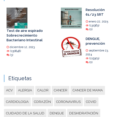
Resolución
61/23 SRT
enero 22, 2025
(131963)
(0)
Test de aire espirado
Sobrecrecimiento
DENGUE,
Bacteriano Intestinal
prevención
diciembre 12, 2023
septiembre 23,
(150848)
2024
(3)
(119303)
(0)
Etiquetas
ACV
ALERGIA
CALOR
CANCER
CANCER DE MAMA
CARDIOLOGIA
CORAZÓN
CORONAVIRUS
COVID
CUIDADO DE LA SALUD
DENGUE
DESHIDRATACIÓN