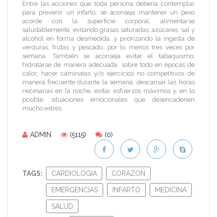
Entre las acciones que toda persona debería contemplar
para prevenir un infarto, se aconseja mantener un peso
acorde con la superficie corporal, alimentarse
saludablemente, evitando grasas saturadas, azúcares, sal y
alcohol en forma desmedida, y priorizando la ingesta de
verduras, frutas y pescado, por lo menos tres veces por
semana. También se aconseja evitar el tabaquismo,
hidratarse de manera adecuada, sobre todo en épocas de
calor, hacer caminatas y/o ejercicios no competitivos de
manera frecuente durante la semana, descansar las horas
necesarias en la noche, evitar esfuerzos máximos y, en lo
posible, situaciones emocionales que desencadenen
mucho estrés.
ADMIN
(5115)
(0)
TAGS:
CARDIOLOGIA
CORAZÓN
EMERGENCIAS
INFARTO
MEDICINA
SALUD