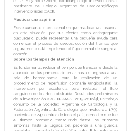
el Dr. Alejandro Cherro, cardioangiólogo intervencionista,
presidente del Colegio Argentino de Cardioangiólogos
Intervencionistas (CACI).
Masticar una aspirina
Existe consenso internacional en que masticar una aspirina
en esta situación, por sus efectos como antiagregante
plaquetario, puede representar una pequeña ayuda para
comenzar el proceso de desobstrucción del trombo que
seguramente está impidiendo el flujo normal de sangre al
corazón.
Sobre los tiempos de atención
Es fundamental reducir el tiempo que transcurre desde la
aparición de los primeros síntomas hasta el ingreso a una
sala de hemodinamia para la realización de un
procedimiento de reperfusión coronaria (angioplastia), la
intervención por excelencia para restaurar el flujo
sanguíneo de la arteria obstruida. Resultados preliminares
de la investigación ARGEN-IAM-ST 2015-2016[4], un trabajo
conjunto de la Sociedad Argentina de Cardiología y la
Federación Argentina de Cardiología, que involucró a 1.759
pacientes de 247 centros de todo el país, demostró que fue
el tiempo promedio transcurrido desde los primeros
síntomas hasta la llegada del paciente a una guardia
hospitalaria capacitada fue de 135 minutos. Estos valores se