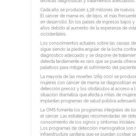
técnicas diagnósticas y tratamientos adecuados
Cada año se producen 1,38 millones de nuevos
El cáncer de mama es, de lejos, el más frecuent
en desarrollo. En los países de ingresos bajos 
años debido al aumento de la esperanza de vida
occidentales.
Los conocimientos actuales sobre las causas de
sigue siendo la piedra angular de la lucha con
diagnóstico adecuado y se dispone de tratamien
detecta tardíamente es raro que se pueda ofrece
paliativos para mitigar el sufrimiento del paciente
La mayoría de las muertes (269 000) se produce
mujeres con cáncer de mama se diagnostican en e
detección precoz y los obstáculos al acceso a lo
situación dramática que afecta a miles de muje
implantan programas de salud pública adecuado
La OMS fomenta los programas integrales de lu
el cáncer. Las estrategias recomendadas de det
conocimiento de los signos y síntomas iniciales
Los programas de detección mamográfica son mu
infraestructura sanitaria que se puedan costear 