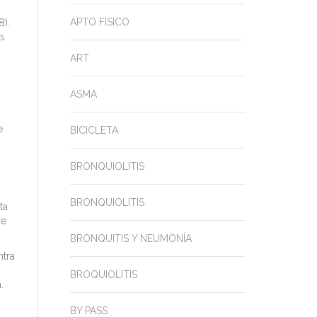
APTO FISICO
).
es
ART
ASMA
e
BICICLETA
BRONQUIOLITIS
s
BRONQUIOLITIS
ta
se
BRONQUITIS Y NEUMONÍA
ntra
BROQUIOLITIS
.
BY PASS