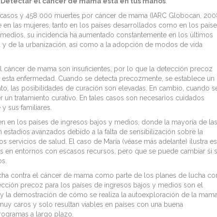
.
Detectar el cáncer de mama está en tus manos
.
 casos y 458 000 muertes por cáncer de mama (IARC Globocan, 2008
e en las mujeres, tanto en los países desarrollados como en los país
y medios, su incidencia ha aumentado constantemente en los últimos
 y de la urbanización, así como a la adopción de modos de vida
l cáncer de mama son insuficientes, por lo que la detección precoz
tra esta enfermedad. Cuando se detecta precozmente, se establece un
to, las posibilidades de curación son elevadas. En cambio, cuando s
r un tratamiento curativo. En tales casos son necesarios cuidados
 y sus familiares.
n en los países de ingresos bajos y medios, donde la mayoría de la
stadios avanzados debido a la falta de sensibilización sobre la
s servicios de salud. El caso de María (véase más adelante) ilustra es
res en entornos con escasos recursos, pero que se puede cambiar si 
s.
cha contra el cáncer de mama como parte de los planes de lucha co
ección precoz para los países de ingresos bajos y medios son el
 y la demostración de cómo se realiza la autoexploración de la mama
y caros y solo resultan viables en países con una buena
programas a largo plazo.