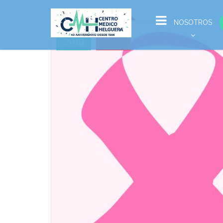
Oct
NOSOTROS
18
2019