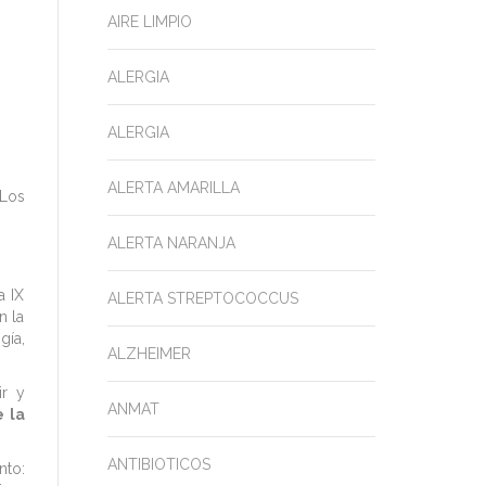
AIRE LIMPIO
ALERGIA
ALERGIA
ALERTA AMARILLA
 Los
ALERTA NARANJA
a IX
ALERTA STREPTOCOCCUS
n la
gía,
ALZHEIMER
ir y
ANMAT
 la
ANTIBIOTICOS
nto: