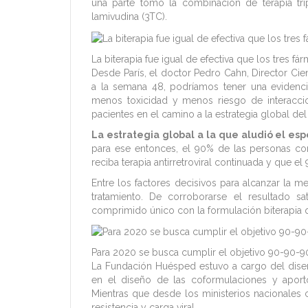
una parte tomó la combinación de terapia trip
lamivudina (3TC).
La biterapia fue igual de efectiva que los tres fá
Desde París, el doctor Pedro Cahn, Director Ci
a la semana 48, podríamos tener una eviden
menos toxicidad y menos riesgo de interaccio
pacientes en el camino a la estrategia global de
La estrategia global a la que aludió el esp
para ese entonces, el 90% de las personas co
reciba terapia antirretroviral continuada y que el
Entre los factores decisivos para alcanzar la m
tratamiento. De corroborarse el resultado sati
comprimido único con la formulación biterapia q
Para 2020 se busca cumplir el objetivo 90-90-90
La Fundación Huésped estuvo a cargo del diseñ
en el diseño de las coformulaciones y aportó
Mientras que desde los ministerios nacionales 
resistencia y carga viral.