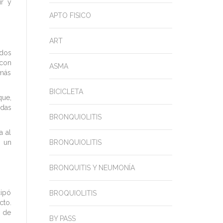
ir y
APTO FISICO
ART
ados
 con
ASMA
 más
BICICLETA
que,
adas
BRONQUIOLITIS
a al
a un
BRONQUIOLITIS
BRONQUITIS Y NEUMONÍA
cipó
BROQUIOLITIS
cto.
s de
BY PASS