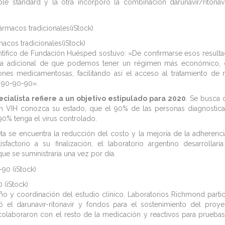
le standard y la otra incorporó la combinación darunavir/ritonav
rmacos tradicionales(iStock)
entífico de Fundación Huésped sostuvo: «De confirmarse esos result
cia adicional de que podemos tener un régimen más económico,
nes medicamentosas, facilitando así el acceso al tratamiento de
l 90-90-90».
ecialista refiere a un objetivo estipulado para 2020
. Se busca 
n VIH conozca su estado, que el 90% de las personas diagnostic
 90% tenga el virus controlado.
eta se encuentra la reducción del costo y la mejoría de la adherenci
sfactorio a su finalización, el laboratorio argentino desarrollarí
ue se suministraría una vez por día.
 (iStock)
o y coordinación del estudio clínico. Laboratorios Richmond parti
 el darunavir-ritonavir y fondos para el sostenimiento del proye
colaboraron con el resto de la medicación y reactivos para prueba