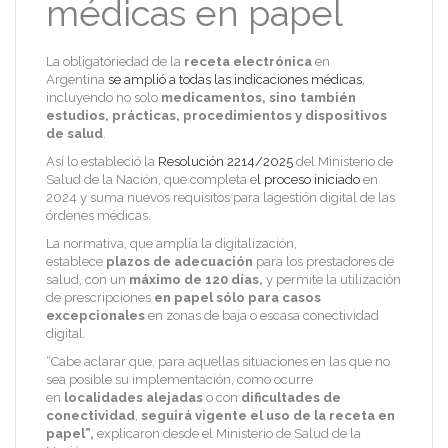
médicas en papel
La obligatoriedad de la
receta electrónica
en
Argentina
se amplió a todas las indicaciones médicas
,
incluyendo no solo
medicamentos, sino también
estudios, prácticas, procedimientos y dispositivos
de salud
.
Así lo estableció la
Resolución 2214/2025
del Ministerio de
Salud de la Nación, que completa e
l proceso iniciado
en
2024 y suma nuevos requisitos para lagestión digital de las
órdenes médicas.
La normativa, que amplía la digitalización,
establece
plazos de adecuación
para los prestadores de
salud, con un
máximo de 120 días,
y permite la utilización
de prescripciones
en papel sólo para casos
excepcionales
en zonas de baja o escasa conectividad
digital.
“Cabe aclarar que, para aquellas situaciones en las que no
sea posible su implementación, como ocurre
en
localidades alejadas
o con
dificultades de
conectividad
,
seguirá vigente el uso de la receta en
papel”,
explicaron desde el Ministerio de Salud de la