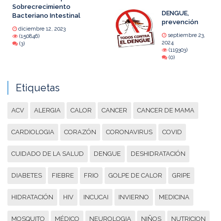
Sobrecrecimiento
DENGUE,
Bacteriano Intestinal
prevención
diciembre 12, 2023
septiembre 23,
(150846)
2024
(3)
(119303)
(0)
Etiquetas
ACV
ALERGIA
CALOR
CANCER
CANCER DE MAMA
CARDIOLOGIA
CORAZÓN
CORONAVIRUS
COVID
CUIDADO DE LA SALUD
DENGUE
DESHIDRATACIÓN
DIABETES
FIEBRE
FRIO
GOLPE DE CALOR
GRIPE
HIDRATACIÓN
HIV
INCUCAI
INVIERNO
MEDICINA
MOSQUITO
MÉDICO
NEUROLOGIA
NIÑOS
NUTRICION