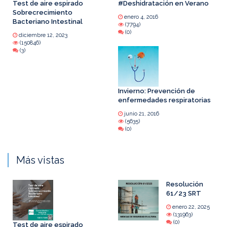
Test de aire espirado
#Deshidratación en Verano
Sobrecrecimiento
enero 4, 2016
Bacteriano Intestinal
(7794)
(0)
diciembre 12, 2023
(150846)
(3)
Invierno: Prevención de
enfermedades respiratorias
junio 21, 2016
(5635)
(0)
Más vistas
Resolución
61/23 SRT
enero 22, 2025
(131963)
(0)
Test de aire espirado