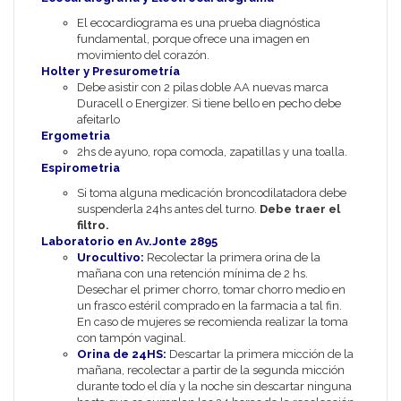
El ecocardiograma es una prueba diagnóstica
fundamental, porque ofrece una imagen en
movimiento del corazón.
Holter y Presurometría
Debe asistir con 2 pilas doble AA nuevas marca
Duracell o Energizer. Si tiene bello en pecho debe
afeitarlo
Ergometria
2hs de ayuno, ropa comoda, zapatillas y una toalla.
Espirometria
Si toma alguna medicación broncodilatadora debe
suspenderla 24hs antes del turno.
Debe traer el
filtro.
Laboratorio en Av.Jonte 2895
Urocultivo:
Recolectar la primera orina de la
mañana con una retención mínima de 2 hs.
Desechar el primer chorro, tomar chorro medio en
un frasco estéril comprado en la farmacia a tal fin.
En caso de mujeres se recomienda realizar la toma
con tampón vaginal.
Orina de 24HS:
Descartar la primera micción de la
mañana, recolectar a partir de la segunda micción
durante todo el día y la noche sin descartar ninguna