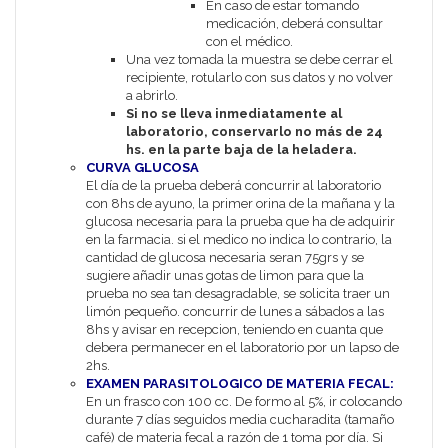
En caso de estar tomando
medicación, deberá consultar
con el médico.
Una vez tomada la muestra se debe cerrar el
recipiente, rotularlo con sus datos y no volver
a abrirlo.
Si no se lleva inmediatamente al
laboratorio, conservarlo no más de 24
hs. en la parte baja de la heladera.
CURVA GLUCOSA
El día de la prueba deberá concurrir al laboratorio
con 8hs de ayuno, la primer orina de la mañana y la
glucosa necesaria para la prueba que ha de adquirir
en la farmacia. si el medico no indica lo contrario, la
cantidad de glucosa necesaria seran 75grs y se
sugiere añadir unas gotas de limon para que la
prueba no sea tan desagradable, se solicita traer un
limón pequeño. concurrir de lunes a sábados a las
8hs y avisar en recepcion, teniendo en cuanta que
debera permanecer en el laboratorio por un lapso de
2hs.
EXAMEN PARASITOLOGICO DE MATERIA FECAL:
En un frasco con 100 cc. De formo al 5%, ir colocando
durante 7 días seguidos media cucharadita (tamaño
café) de materia fecal a razón de 1 toma por día. Si