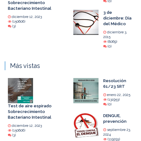
(0)
Sobrecrecimiento
Bacteriano Intestinal
3 de
diciembre 12, 2023
diciembre: Día
(150606)
del Médico
(3)
diciembre 3,
2015
(8069)
(0)
Más vistas
Resolución
61/23 SRT
enero 22, 2025
(131953)
(0)
Test de aire espirado
Sobrecrecimiento
DENGUE,
Bacteriano Intestinal
prevención
diciembre 12, 2023
septiembre 23,
(150606)
2024
(3)
(119293)