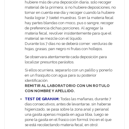
hubiere más de una deposición diaria, solo recoger
material de la primera; si no hubiere deposiciones, no
tomar en cuenta ese día y recoger cuando la hubiere
hasta lograr 7 (siete) muestras. Si en la materia fecal
hay partes blandas con moco, pus o sangre, recoger
de preferencia dichas porciones. Al agregar la
materia fecal, revolver insistentemente para que el
material se mezcle con el líquido.
Durante los 7 días no se deberá comer: verduras de
hojas, grasas, pan negro ni frutas con hollejos.
Se observara atentamente cada deposición para
localizar presuntos parásitos.
Si ellos ocurriera, separarlo con un palillo y ponerlo
en un frasquito con agua para su posterior
identificación.
REMITIR AL LABORATORIO CON UN ROTULO
CON NOMBRE Y APELLIDO.
TEST DE GRAHAM:
Todas las mañanas, durante 7
días consecutivos, antes de levantarse, sin haberse
higienizado, se pasa sobre la zona anal y perianal
una gasita apenas mojada en agua tibia, luego se
pone la gasita en el frasco con formol (no en el que
se está recolectando materia fecal, en otro).