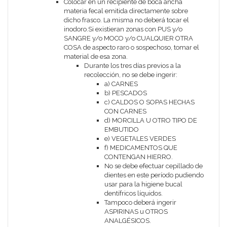
Colocar en un recipiente de boca ancha
materia fecal emitida directamente sobre
dicho frasco. La misma no deberá tocar el
inodoro.Si existieran zonas con PUS y/o
SANGRE y/o MOCO y/o CUALQUIER OTRA
COSA de aspecto raro o sospechoso, tomar el
material de esa zona.
Durante los tres días previos a la
recolección, no se debe ingerir:
a) CARNES
b) PESCADOS
c) CALDOS O SOPAS HECHAS
CON CARNES
d) MORCILLA U OTRO TIPO DE
EMBUTIDO
e) VEGETALES VERDES
f) MEDICAMENTOS QUE
CONTENGAN HIERRO.
No se debe efectuar cepillado de
dientes en este período pudiendo
usar para la higiene bucal
dentífricos líquidos.
Tampoco deberá ingerir
ASPIRINAS u OTROS
ANALGÉSICOS.