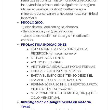
hasta que se cumplan las 24 horas de la recolección
incluyendo la primera del día siguiente. Se sugiere
utilizar envases de plástico (botellas de agua
mineral) y conservar en la heladera hasta remitirlo al
laboratorio.
MICOLOGICO:
• 3 días de cepillado con agua jabonosa
• Baño de agua y sal 3 veces por día
• Día de la extracción: sin talco y sin medicación
micotica.
PROLACTINA INDICACIONES
PRESENTARSE A LAS 8 HORAS EN LA
RECEPCION (sin sacar número)
DE LUNES A VIERNES
AYUNO DE 8 HORAS
ABSTINENCIA SEXUAL 48 HORAS PREVIAS
EVITAR SITUACIONES DE STRESS
EVITAR EL EJERCICIO INTENSO DESDE EL
DIA ANTERIOR A LA EXTRACCION
PERMANECERA 20 MIN. EN REPOSO APROX.
ANTES DE LA EXTRACCION
SE RECOMIENDA EN LA MUJER, DIA 3-5 DEL
CICLO MENSTRUAL
Investigación de sangre oculta en materia
fecal