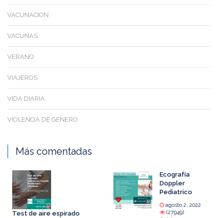
VACUNACION
VACUNAS
VERANO
VIAJEROS
VIDA DIARIA
VIOLENCIA DE GENERO
Más comentadas
Ecografía
Doppler
Pediatrico
agosto 2, 2022
(27949)
Test de aire espirado