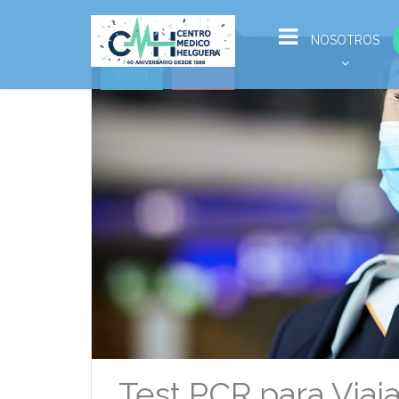
Ene
NOSOTROS
12
2021
Test PCR para Viaja