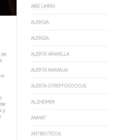
AIRE LIMPIO
ALERGIA
ALERGIA
 se
ALERTA AMARILLA
e,
ALERTA NARANJA
 ni
ALERTA STREPTOCOCCUS
o
ALZHEIMER
 de
s y
y
ANMAT
ANTIBIOTICOS