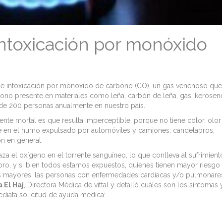
 intoxicación por monóxido
s de intoxicación por monóxido de carbono (CO), un gas venenoso que
no presente en materiales como leña, carbón de leña, gas, kerosen
e de 200 personas anualmente en nuestro país.
ente mortal es que resulta imperceptible, porque no tiene color, olor
esente en el humo expulsado por automóviles y camiones, candelabros,
ón en general.
 el oxígeno en el torrente sanguíneo, lo que conlleva al sufrimient
bro, y si bien todos estamos expuestos, quienes tienen mayor riesgo
os mayores, las personas con enfermedades cardíacas y/o pulmonare
 El Haj
, Directora Médica de vittal y detalló cuáles son los síntomas 
diata solicitud de ayuda médica: