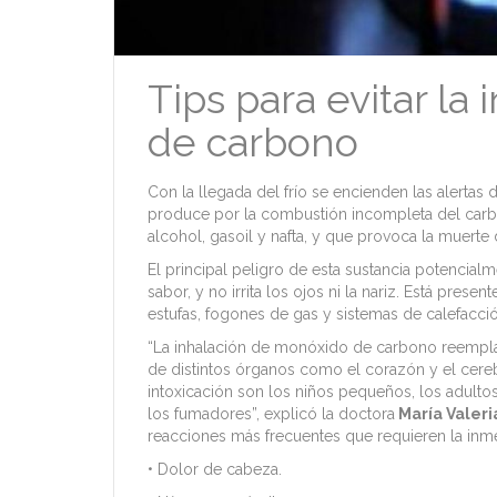
Tips para evitar la
de carbono
Con la llegada del frío se encienden las alerta
produce por la combustión incompleta del carbo
alcohol, gasoil y nafta, y que provoca la muert
El principal peligro de esta sustancia potencialm
sabor, y no irrita los ojos ni la nariz. Está pr
estufas, fogones de gas y sistemas de calefacci
“La inhalación de monóxido de carbono reemplaza
de distintos órganos como el corazón y el cere
intoxicación son los niños pequeños, los adult
los fumadores”, explicó la doctora
María Valeria
reacciones más frecuentes que requieren la inme
• Dolor de cabeza.