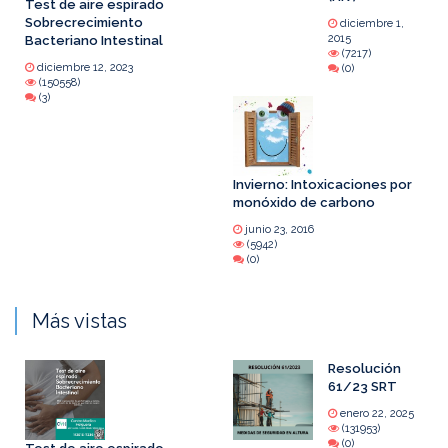
Test de aire espirado
Sobrecrecimiento
diciembre 1,
2015
Bacteriano Intestinal
(7217)
diciembre 12, 2023
(0)
(150558)
(3)
Invierno: Intoxicaciones por
monóxido de carbono
junio 23, 2016
(5942)
(0)
Más vistas
Resolución
61/23 SRT
enero 22, 2025
(131953)
(0)