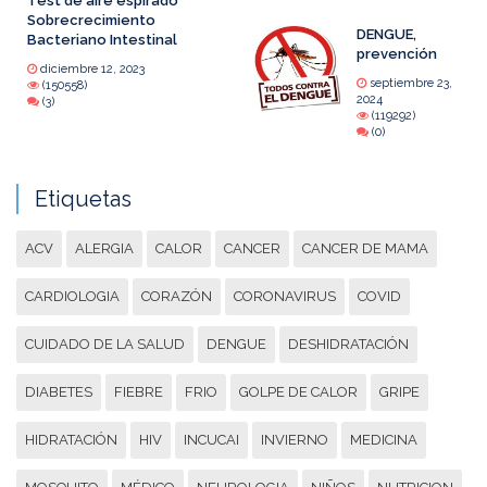
Test de aire espirado
Sobrecrecimiento
DENGUE,
Bacteriano Intestinal
prevención
diciembre 12, 2023
septiembre 23,
(150558)
2024
(3)
(119292)
(0)
Etiquetas
ACV
ALERGIA
CALOR
CANCER
CANCER DE MAMA
CARDIOLOGIA
CORAZÓN
CORONAVIRUS
COVID
CUIDADO DE LA SALUD
DENGUE
DESHIDRATACIÓN
DIABETES
FIEBRE
FRIO
GOLPE DE CALOR
GRIPE
HIDRATACIÓN
HIV
INCUCAI
INVIERNO
MEDICINA