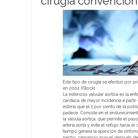
cirugía convencion
Este tipo de cirugía se efectuó por pr
en 2002 (iStock)
La estenosis valvular aórtica es la en
cardíaca de mayor incidencia a partir 
estima que el 5 por ciento de la pobl
padece. Consiste en el endurecimien
la válvula aórtica, que permite el paso
arteria aorta y evita el reflujo hacia e
tiempo genera la aparición de sínto
pecho, cansancio inusual después de 