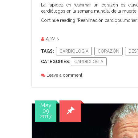
La rapidez en reanimar un corazón es clave p
cardiólogos en la semana mundial de la muerte súb
Continue reading “Reanimación cardiopulmonar: 
ADMIN
TAGS:
CARDIOLOGIA
CORAZÓN
DES
CATEGORIES:
CARDIOLOGÍA
Leave a comment
May
09
2017