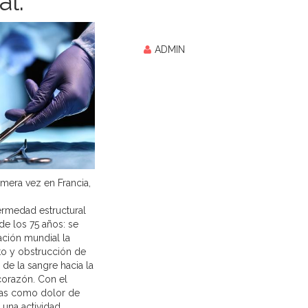
al.
ADMIN
imera vez en Francia,
fermedad estructural
de los 75 años: se
ación mundial la
to y obstrucción de
 de la sangre hacia la
l corazón. Con el
mas como dolor de
una actividad,