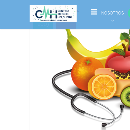
Ene
NOSOTROS
06
2019