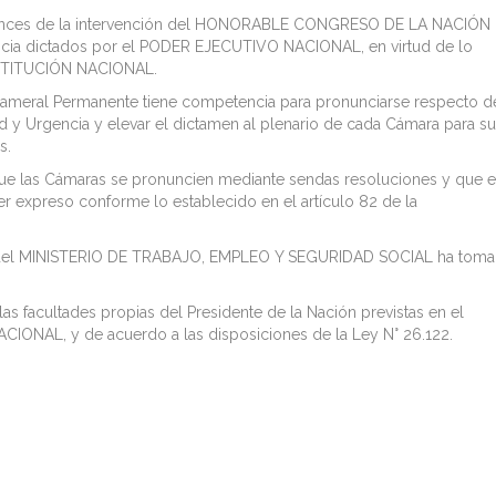
 alcances de la intervención del HONORABLE CONGRESO DE LA NACIÓN
cia dictados por el PODER EJECUTIVO NACIONAL, en virtud de lo
ONSTITUCIÓN NACIONAL.
cameral Permanente tiene competencia para pronunciarse respecto de
d y Urgencia y elevar el dictamen al plenario de cada Cámara para su
s.
 que las Cámaras se pronuncien mediante sendas resoluciones y que e
r expreso conforme lo establecido en el artículo 82 de la
os del MINISTERIO DE TRABAJO, EMPLEO Y SEGURIDAD SOCIAL ha tom
las facultades propias del Presidente de la Nación previstas en el
ACIONAL, y de acuerdo a las disposiciones de la Ley N° 26.122.