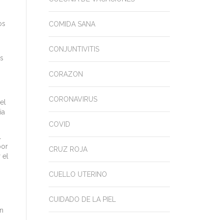
os
COMIDA SANA
CONJUNTIVITIS
es
CORAZON
CORONAVIRUS
el
ia
COVID
l
por
CRUZ ROJA
 el
CUELLO UTERINO
CUIDADO DE LA PIEL
ón