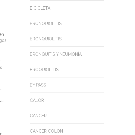
BICICLETA
BRONQUIOLITIS
en
BRONQUIOLITIS
sgos
BRONQUITIS Y NEUMONÍA
y
as
BROQUIOLITIS
o
BY PASS
u
CALOR
ias
CANCER
CANCER COLON
en