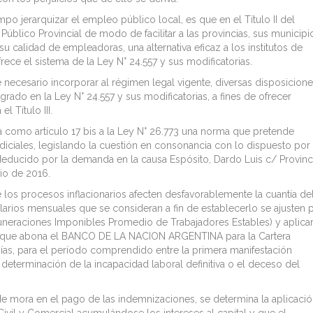
o jerarquizar el empleo público local, es que en el Título II del
úblico Provincial de modo de facilitar a las provincias, sus municipi
lidad de empleadoras, una alternativa eficaz a los institutos de
rece el sistema de la Ley N° 24.557 y sus modificatorias.
 necesario incorporar al régimen legal vigente, diversas disposicion
ado en la Ley N° 24.557 y sus modificatorias, a fines de ofrecer
l Título III.
ra como artículo 17 bis a la Ley N° 26.773 una norma que pretende
judiciales, legislando la cuestión en consonancia con lo dispuesto por 
deducido por la demanda en la causa Espósito, Dardo Luis c/ Provinc
nio de 2016.
e los procesos inflacionarios afecten desfavorablemente la cuantía de
larios mensuales que se consideran a fin de establecerlo se ajusten 
muneraciones Imponibles Promedio de Trabajadores Estables) y aplicar
iva que abona el BANCO DE LA NACION ARGENTINA para la Cartera
ías, para el período comprendido entre la primera manifestación
eterminación de la incapacidad laboral definitiva o el deceso del
e mora en el pago de las indemnizaciones, se determina la aplicaci