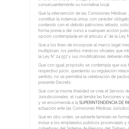
consecuentemente su normativa local.
Que la intervención de las Comisiones Médicas J
constituir la instancia única, con carácter obliga
contando con el debido patrocinio letrado, soli
forma previa a dar curso a cualquier acción judic
opción contemplada en el artículo 4° de la Ley N
Que a los fines de incorporar al marco legal me
multiplican, los peritos médicos oficiales que in
la Ley N° 24.557 y sus modificatorias deberán int
Que con igual propósito se contempla que sus hon
respectivo juicio, quedando su regulación relaci
sentido, no se permitirá la celebración de pactos
presente Decreto.
Que con la misma finalidad se crea el Servicio
Jurisdiccionales, el cual tendrá las funciones y
y se encomienda a la
SUPERINTENDENCIA DE R
actuación ante las Comisiones Médicas Jurisdicc
Que en otro orden, se advierte también en forma
incluir a los empleados públicos provinciales 
coberturas del Sistema de Riesgos del Trabajo, c