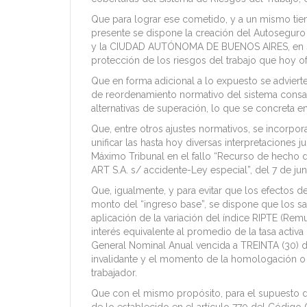
Que para lograr ese cometido, y a un mismo tiemp
presente se dispone la creación del Autoseguro P
y la CIUDAD AUTÓNOMA DE BUENOS AIRES, en su ca
protección de los riesgos del trabajo que hoy of
Que en forma adicional a lo expuesto se advierte
de reordenamiento normativo del sistema consagr
alternativas de superación, lo que se concreta en e
Que, entre otros ajustes normativos, se incorpo
unificar las hasta hoy diversas interpretaciones 
Máximo Tribunal en el fallo “Recurso de hecho 
ART S.A. s/ accidente-Ley especial”, del 7 de ju
Que, igualmente, y para evitar que los efectos d
monto del “ingreso base”, se dispone que los sa
aplicación de la variación del índice RIPTE (Re
interés equivalente al promedio de la tasa act
General Nominal Anual vencida a TREINTA (30) d
invalidante y el momento de la homologación o d
trabajador.
Que con el mismo propósito, para el supuesto d