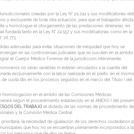
urisdiccionales creadas por la Ley N° 24.241 y sus modificatorias de
torio y excluyente de toda otra actuación, para que el trabajador afect
cite u homologue el otorgamiento de las prestaciones dinerarias, en
ial fundada tanto en la Ley N° 24.557 y sus modificatorias como en la
° 26.773.
didas adecuadas para evitar situaciones de inequidad que hoy se
tervengan en las controversias judiciales que se susciten en el ámbito
egrar el Cuerpo Médico Forense de la jurisdicción interviniente.
orarios no serán variables ni estarán vinculados a la cuantía del
onada exclusivamente con la labor realizada en el pleito; en el mism
 de cuota litis en los procesos seguidos en el marco del Título I del
 de Homologación en el ámbito de las Comisiones Médicas
 operará según el procedimiento establecido en el ANEXO I del presen
IESGOS DEL TRABAJO
el dictado de las normas de procedimiento de
ionales y la Comisión Médica Central.
 prioritaria, la necesidad de igualación de los derechos ciudadanos p
y municipales que hoy no se encuentran plenamente incorporados a la
on los perjuicios que de ello se deriva.