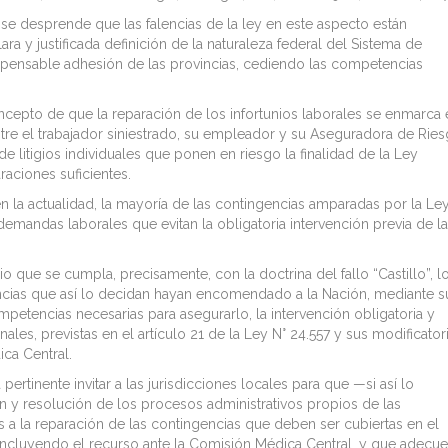
es se desprende que las falencias de la ley en este aspecto están
a y justificada definición de la naturaleza federal del Sistema de
spensable adhesión de las provincias, cediendo las competencias
oncepto de que la reparación de los infortunios laborales se enmarca 
tre el trabajador siniestrado, su empleador y su Aseguradora de Rie
e litigios individuales que ponen en riesgo la finalidad de la Ley
raciones suficientes.
n la actualidad, la mayoría de las contingencias amparadas por la Le
emandas laborales que evitan la obligatoria intervención previa de l
io que se cumpla, precisamente, con la doctrina del fallo “Castillo”, l
ncias que así lo decidan hayan encomendado a la Nación, mediante s
petencias necesarias para asegurarlo, la intervención obligatoria y
les, previstas en el artículo 21 de la Ley N° 24.557 y sus modificator
ica Central.
rtinente invitar a las jurisdicciones locales para que —si así lo
 y resolución de los procesos administrativos propios de las
 a la reparación de las contingencias que deben ser cubiertas en el
, incluyendo el recurso ante la Comisión Médica Central, y que adecu