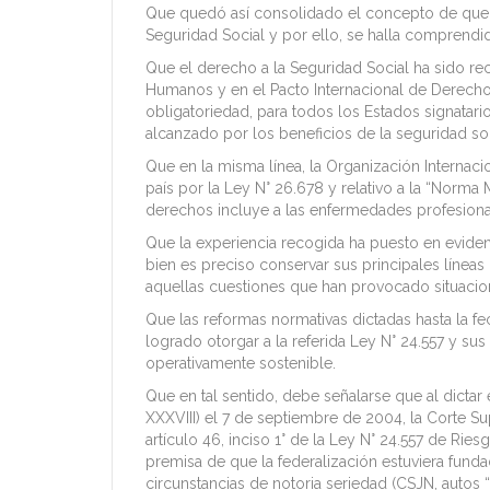
Que quedó así consolidado el concepto de que el
Seguridad Social y por ello, se halla comprend
Que el derecho a la Seguridad Social ha sido r
Humanos y en el Pacto Internacional de Derecho
obligatoriedad, para todos los Estados signatari
alcanzado por los beneficios de la seguridad soc
Que en la misma línea, la Organización Internac
país por la Ley N° 26.678 y relativo a la “Norma
derechos incluye a las enfermedades profesional
Que la experiencia recogida ha puesto en evidenc
bien es preciso conservar sus principales línea
aquellas cuestiones que han provocado situacion
Que las reformas normativas dictadas hasta la fec
logrado otorgar a la referida Ley N° 24.557 y sus 
operativamente sostenible.
Que en tal sentido, debe señalarse que al dictar e
XXXVIII) el 7 de septiembre de 2004, la Corte Su
artículo 46, inciso 1° de la Ley N° 24.557 de Ri
premisa de que la federalización estuviera funda
circunstancias de notoria seriedad (CSJN, autos “