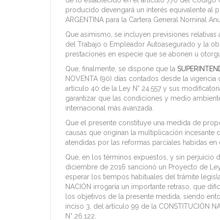
de lo establecido en el artículo 770 del Código 
producido devengará un interés equivalente al
ARGENTINA para la Cartera General Nominal Anua
Que asimismo, se incluyen previsiones relativas
del Trabajo o Empleador Autoasegurado y la obra
prestaciones en especie que se abonen u otorgu
Que, finalmente, se dispone que la
SUPERINTEN
NOVENTA (90) días contados desde la vigencia
artículo 40 de la Ley N° 24.557 y sus modificato
garantizar que las condiciones y medio ambiente
internacional más avanzada.
Que el presente constituye una medida de propo
causas que originan la multiplicación incesant
atendidas por las reformas parciales habidas en 
Que, en los términos expuestos, y sin perjui
diciembre de 2016 sancionó un Proyecto de Ley
esperar los tiempos habituales del trámite le
NACIÓN irrogaría un importante retraso, que difi
los objetivos de la presente medida, siendo ent
inciso 3, del artículo 99 de la CONSTITUCIÓN NA
N° 26.122.