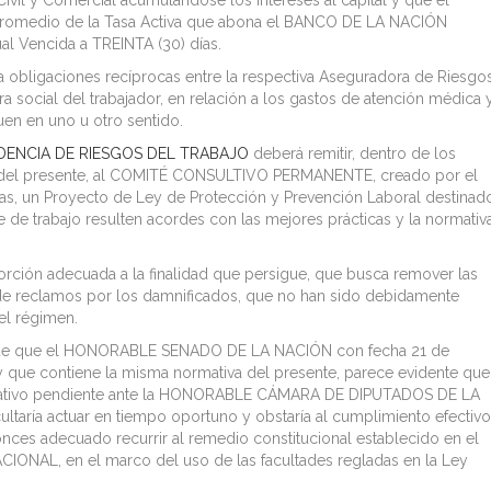
Civil y Comercial acumulándose los intereses al capital y que el
 promedio de la Tasa Activa que abona el BANCO DE LA NACIÓN
l Vencida a TREINTA (30) días.
 a obligaciones recíprocas entre la respectiva Aseguradora de Riesgo
 social del trabajador, en relación a los gastos de atención médica 
en en uno u otro sentido.
DENCIA DE RIESGOS DEL TRABAJO
deberá remitir, dentro de los
 del presente, al COMITÉ CONSULTIVO PERMANENTE, creado por el
rias, un Proyecto de Ley de Protección y Prevención Laboral destinad
 de trabajo resulten acordes con las mejores prácticas y la normativ
rción adecuada a la finalidad que persigue, que busca remover las
e de reclamos por los damnificados, que no han sido debidamente
el régimen.
cio de que el HONORABLE SENADO DE LA NACIÓN con fecha 21 de
 que contiene la misma normativa del presente, parece evidente que
gislativo pendiente ante la HONORABLE CÁMARA DE DIPUTADOS DE LA
cultaría actuar en tiempo oportuno y obstaría al cumplimiento efectiv
onces adecuado recurrir al remedio constitucional establecido en el
CIONAL, en el marco del uso de las facultades regladas en la Ley