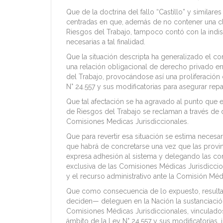
Que de la doctrina del fallo “Castillo” y similar
centradas en que, además de no contener una clar
Riesgos del Trabajo, tampoco contó con la indi
necesarias a tal finalidad.
Que la situación descripta ha generalizado el c
una relación obligacional de derecho privado en
del Trabajo, provocándose así una proliferación d
N° 24.557 y sus modificatorias para asegurar repa
Que tal afectación se ha agravado al punto que e
de Riesgos del Trabajo se reclaman a través de d
Comisiones Medicas Jurisdiccionales.
Que para revertir esa situación se estima necesar
que habrá de concretarse una vez que las provi
expresa adhesión al sistema y delegando las com
exclusiva de las Comisiones Médicas Jurisdicciona
y el recurso administrativo ante la Comisión Méd
Que como consecuencia de lo expuesto, resulta pe
deciden— deleguen en la Nación la sustanciación
Comisiones Médicas Jurisdiccionales, vinculados
ámbito de la Ley N° 24.557 y sus modificatorias