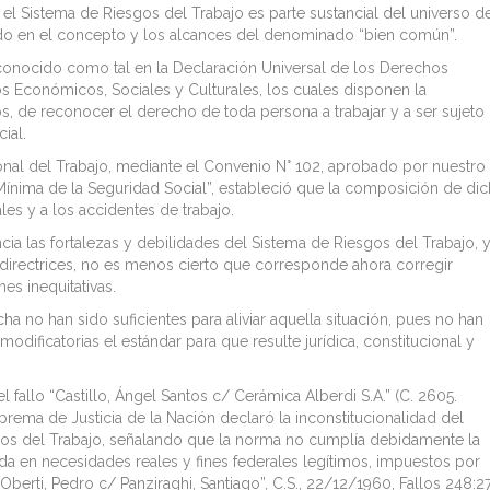
 Sistema de Riesgos del Trabajo es parte sustancial del universo de
ido en el concepto y los alcances del denominado “bien común”.
econocido como tal en la Declaración Universal de los Derechos
s Económicos, Sociales y Culturales, los cuales disponen la
os, de reconocer el derecho de toda persona a trabajar y a ser sujeto
ial.
ional del Trabajo, mediante el Convenio N° 102, aprobado por nuestro
 Mínima de la Seguridad Social”, estableció que la composición de di
es y a los accidentes de trabajo.
ia las fortalezas y debilidades del Sistema de Riesgos del Trabajo, y
s directrices, no es menos cierto que corresponde ahora corregir
es inequitativas.
ha no han sido suficientes para aliviar aquella situación, pues no han
modificatorias el estándar para que resulte jurídica, constitucional y
l fallo “Castillo, Ángel Santos c/ Cerámica Alberdi S.A.” (C. 2605.
prema de Justicia de la Nación declaró la inconstitucionalidad del
esgos del Trabajo, señalando que la norma no cumplía debidamente la
da en necesidades reales y fines federales legítimos, impuestos por
Oberti, Pedro c/ Panziraghi, Santiago”, C.S., 22/12/1960, Fallos 248:27