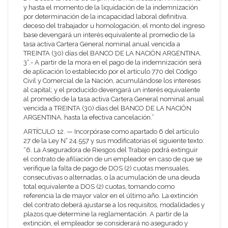
y hasta el momento de la liquidación de la indemnización
por determinación de la incapacidad laboral definitiva,
deceso del trabajador u homologación, el monto del ingreso
base devengará un interés equivalente al promedio de la
tasa activa Cartera General nominal anual vencida a
TREINTA (30) días del BANCO DE LA NACIÓN ARGENTINA.
3°.- A partir de la mora en el pago de la indemnización será
de aplicación lo establecido por el artículo 770 del Código
Civil y Comercial de la Nación, acumulándose los intereses
al capital; y el producido devengará un interés equivalente
al promedio de la tasa activa Cartera General nominal anual
vencida a TREINTA (30) días del BANCO DE LA NACIÓN
ARGENTINA, hasta la efectiva cancelación.”
ARTÍCULO 12. — Incorpórase como apartado 6 del artículo
27 de la Ley N° 24.557 y sus modificatorias el siguiente texto:
“6. La Aseguradora de Riesgos del Trabajo podrá extinguir
el contrato de afiliación de un empleador en caso de que se
verifique la falta de pago de DOS (2) cuotas mensuales,
consecutivas o alternadas, o la acumulación de una deuda
total equivalente a DOS (2) cuotas, tomando como
referencia la de mayor valor en el último año. La extinción
del contrato deberá ajustarse a los requisitos, modalidades y
plazos que determine la reglamentación. A partir de la
extinción, el empleador se considerará no asegurado y