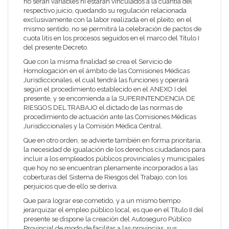
no serán variables ni estarán vinculados a la cuantía del
respectivo juicio, quedando su regulación relacionada
exclusivamente con la labor realizada en el pleito; en el
mismo sentido, no se permitirá la celebración de pactos de
cuota litis en los procesos seguidos en el marco del Título I
del presente Decreto.
Que con la misma finalidad se crea el Servicio de
Homologación en el ámbito de las Comisiones Médicas
Jurisdiccionales, el cual tendrá las funciones y operará
según el procedimiento establecido en el ANEXO I del
presente, y se encomienda a la
SUPERINTENDENCIA DE
RIESGOS DEL TRABAJO
el dictado de las normas de
procedimiento de actuación ante las Comisiones Médicas
Jurisdiccionales y la Comisión Médica Central.
Que en otro orden, se advierte también en forma prioritaria,
la necesidad de igualación de los derechos ciudadanos para
incluir a los empleados públicos provinciales y municipales
que hoy no se encuentran plenamente incorporados a las
coberturas del Sistema de Riesgos del Trabajo, con los
perjuicios que de ello se deriva.
Que para lograr ese cometido, y a un mismo tiempo
jerarquizar el empleo público local, es que en el Título II del
presente se dispone la creación del Autoseguro Público
Provincial de modo de facilitar a las provincias, sus