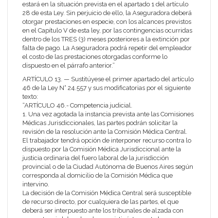
estará en la situación prevista en el apartado 1 del artículo
28 de esta Ley. Sin perjuicio de ello, la Aseguradora deberá
otorgar prestaciones en especie, con los alcances previstos
en el Capítulo V de esta ley, por las contingencias ocurridas
dentro de los TRES (3) meses posteriores a la extinción por
falta de pago. La Aseguradora podrá repetir del empleador
el costo de las prestaciones otorgadas conforme lo
dispuesto en el párrafo anterior.”
ARTÍCULO 13. — Sustitúyese el primer apartado del artículo
46 de la Ley N° 24.557 y sus modificatorias por el siguiente
texto:
“ARTÍCULO 46.- Competencia judicial.
1. Una vez agotada la instancia prevista ante las Comisiones
Médicas Jurisdiccionales, las partes podrán solicitar la
revisión de la resolución ante la Comisión Médica Central.
El trabajador tendrá opción de interponer recurso contra lo
dispuesto por la Comisión Médica Jurisdiccional ante la
justicia ordinaria del fuero laboral de la jurisdicción
provincial o de la Ciudad Autónoma de Buenos Aires según
corresponda al domicilio de la Comisión Médica que
intervino.
La decisión de la Comisión Médica Central será susceptible
de recurso directo, por cualquiera de las partes, el que
deberá ser interpuesto ante los tribunales de alzada con