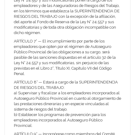
Ley N° 24.557 y sus modificatorias ponen a cargo de los
empleadores y de las Aseguradoras de Riesgos del Trabajo,
en los términos que establezca la
SUPERINTENDENCIA DE
RIESGOS DEL TRABAJO
con la excepción de la afiliación,
del aporte al Fondo de Reserva de la Ley N° 24.557 y sus
modificatorias y de toda otra obligación incompatible con
dicho régimen.
ARTÍCULO 7° — El incumplimiento por parte de los
empleadores que opten por el régimen de Autoseguro
Público Provincial de las obligaciones a su cargo, será
pasible de las sanciones dispuestas en el artículo 32 de la
Ley N° 24.557 y sus modificatorias, sin perjuicio de las
previstas en el Libro 2°, Título XI, Capítulo VII del Código
Penal.
ARTÍCULO 8° — Estará a cargo de la
SUPERINTENDENCIA
DE RIESGOS DEL TRABAJO
:
a) Supervisar y fiscalizar a los empleadores incorporados al
Autoseguro Público Provincial en cuanto al otorgamiento de
las prestaciones dinerarias y en especie vinculadas al
sistema de riesgos del trabajo.
b) Establecer los programas de prevención para los
empleadores incorporados al Autoseguro Público
Provincial.
ARTÍCULO 9° — Incorpórese como miembros del Comité