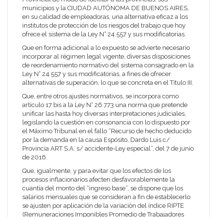
municipios y la CIUDAD AUTÓNOMA DE BUENOS AIRES,
en su calidad de empleadoras, una alternativa eficaz a los
institutos de protección de los riesgos del trabajo que hoy
ofrece el sistema de la Ley N° 24.557 y sus modificatorias.
Que en forma adicional a lo expuesto se advierte necesario
incorporar al régimen legal vigente, diversas disposiciones
de reordenamiento normativo del sistema consagrado en la
Ley N° 24.557 y sus modificatorias, a fines de ofrecer
alternativas de superación, lo que se concreta en el Título III.
Que, entre otros ajustes normativos, se incorpora como
artículo 17 bis a la Ley N° 26.773 una norma que pretende
unificar las hasta hoy diversas interpretaciones judiciales,
legislando la cuestión en consonancia con lo dispuesto por
el Máximo Tribunal en el fallo “Recurso de hecho deducido
por la demanda en la causa Espósito, Dardo Luis c/
Provincia ART S.A. s/ accidente-Ley especial”, del 7 de junio
de 2016.
Que, igualmente, y para evitar que los efectos de los
procesos inflacionarios afecten desfavorablemente la
cuantía del monto del “ingreso base”, se dispone que los
salarios mensuales que se consideran a fin de establecerlo
se ajusten por aplicación de la variación del índice RIPTE
(Remuneraciones Imponibles Promedio de Trabajadores