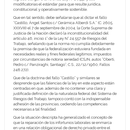
modificatorias el estándar para que resulte jurídica,
constitucional y operativamente sostenible.
Que en tal sentido, debe señalarse que al dictar el fallo
“Castillo, Ángel Santos c/ Cerámica Alberdi S.A.” (C. 2605.
XXXVIII) el 7 de septiembre de 2004, la Corte Suprema de
Justicia de la Nación declaró la inconstitucionalidad del
artículo 46, inciso 1° de la Ley N° 24.557 de Riesgos del
Trabajo, señalando que la norma no cumplía debidamente
la premisa de que la federalización estuviera fundada en
necesidades reales y fines federales legítimos, impuestos
por circunstancias de notoria seriedad (CSJN, autos “Oberti,
Pedro c/ Panziraghi, Santiago”, C.S., 22/12/1960, Fallos
248:272).
Que de la doctrina del fallo “Castillo” y similares se
desprende que las falencias de la ley en este aspecto están
centradas en que, además de no contener una clara y
justificada definición de la naturaleza federal del Sistema de
Riesgos del Trabajo, tampoco contó con la indispensable
adhesión de las provincias, cediendo las competencias
necesarias a tal finalidad.
Que la situación descripta ha generalizado el concepto de
que la reparación de los infortunios laborales se enmarca
en una relación obligacional de derecho privado entre el