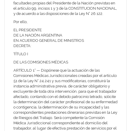
facultades propias del Presidente de la Nación previstas en
el artículo 99, incisos 1 y 3 de la CONSTITUCION NACIONAL,
y de acuerdo a las disposiciones de la Ley N° 26.122.
Por ello,
EL PRESIDENTE
DE LA NACIÓN ARGENTINA
EN ACUERDO GENERAL DE MINISTROS
DECRETA:
TÍTULO I
DE LAS COMISIONES MÉDICAS
ARTÍCULO 1° — Dispónese que la actuación de las
Comisiones Médicas Jurisdiccionales creadas por el artículo
51 de la Ley N° 24.241 y sus modificatorias, constituirá la
instancia administrativa previa, de carácter obligatorio y
excluyente de toda otra intervención, para que el trabajador
afectado, contando con el debido patrocinio letrado, solicite
la determinación del carácter profesional de su enfermedad
o contigencia, la determinación de su incapacidad y las
correspondientes prestaciones dinerarias previstas en la Ley
de Riesgos del Trabajo. Será competente la Comisión
Médica Jurisdiccional correspondiente al domicilio del
trabajador, al lugar de efectiva prestación de servicios por el