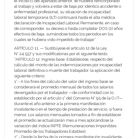
el inciso c) del apartado anterior, se hubiera reincorporado
al trabajo y volviera a estar de baja por idéntico accidente o
enfermedad profesional, su situación de incapacidad
laboral temporaria (ILT) continuará hasta el alta médica,
declaración de Incapacidad Laboral Permanente, en caso
de corresponder, su deceso o hasta completar DOS (2) años
efectivos de baja, sumándose todos los períodos en los
cuales se hubiera visto impedido de trabajar”
ARTÍCULO 11. — Sustitúyese el artículo 12 de la Ley
N° 24.557 y sus modificatorias por el siguiente texto:
“ARTÍCULO 12. Ingreso base. Establécese, respecto del
cálculo del monto de las indemnizaciones por incapacidad
laboral definitiva o muerte del trabajador, la aplicación del
siguiente criterio:
1°.- A los fines del cálculo del valor del ingreso base se
considerará el promedio mensual de todos los salarios
devengados por el trabajador —de conformidad con lo
establecido por el artículo 1° del Convenio N° 95 de la O.I.T—
durante el año anterior a la primera manifestación
invalidante o en el tiempo de prestación de servicio, si fuera
menor. Los salarios mensuales tomados a fin de establecer
el promedio se actualizarán mes a mes aplicándose la
variación del índice RIPTE (Remuneraciones Imponibles
Promedio de los Trabajadores Estables).
2°.- Desde la fecha de la primera manifestación invalidante