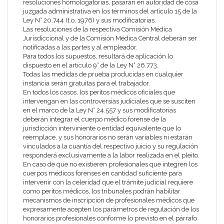
resoluciones homologatorias, pasarán en autoridad de cosa
juzgada administrativa en los términos del artículo 15 de la
Ley N° 20.744 (t.o. 1976) y sus modificatorias.
Las resoluciones de la respectiva Comisión Médica
Jurisdiccional y de la Comisión Médica Central deberán ser
notificadas a las partes y al empleador.
Para todos los supuestos, resultará de aplicación lo
dispuesto en el artículo 9° de la Ley N° 26.773.
Todas las medidas de prueba producidas en cualquier
instancia serán gratuitas para el trabajador.
En todos los casos, los peritos médicos oficiales que
intervengan en las controversias judiciales que se susciten
en el marco de la Ley N° 24.557 y sus modificatorias
deberán integrar el cuerpo médico forense de la
jurisdicción interviniente o entidad equivalente que lo
reemplace, y sus honorarios no serán variables ni estarán
vinculados a la cuantía del respectivo juicio y su regulación
responderá exclusivamente a la labor realizada en el pleito.
En caso de que no existieren profesionales que integren los
cuerpos médicos forenses en cantidad suficiente para
intervenir con la celeridad que el trámite judicial requiere
como peritos médicos, los tribunales podrán habilitar
mecanismos de inscripción de profesionales médicos que
expresamente acepten los parámetros de regulación de los
honorarios profesionales conforme lo previsto en el párrafo