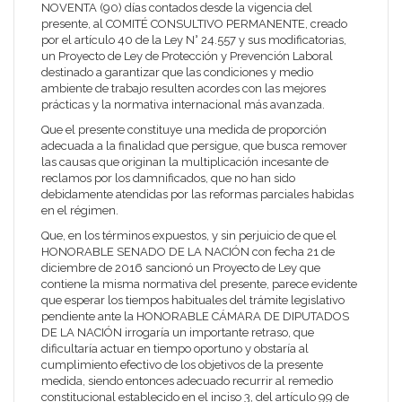
NOVENTA (90) días contados desde la vigencia del
presente, al COMITÉ CONSULTIVO PERMANENTE, creado
por el artículo 40 de la Ley N° 24.557 y sus modificatorias,
un Proyecto de Ley de Protección y Prevención Laboral
destinado a garantizar que las condiciones y medio
ambiente de trabajo resulten acordes con las mejores
prácticas y la normativa internacional más avanzada.
Que el presente constituye una medida de proporción
adecuada a la finalidad que persigue, que busca remover
las causas que originan la multiplicación incesante de
reclamos por los damnificados, que no han sido
debidamente atendidas por las reformas parciales habidas
en el régimen.
Que, en los términos expuestos, y sin perjuicio de que el
HONORABLE SENADO DE LA NACIÓN con fecha 21 de
diciembre de 2016 sancionó un Proyecto de Ley que
contiene la misma normativa del presente, parece evidente
que esperar los tiempos habituales del trámite legislativo
pendiente ante la HONORABLE CÁMARA DE DIPUTADOS
DE LA NACIÓN irrogaría un importante retraso, que
dificultaría actuar en tiempo oportuno y obstaría al
cumplimiento efectivo de los objetivos de la presente
medida, siendo entonces adecuado recurrir al remedio
constitucional establecido en el inciso 3, del artículo 99 de