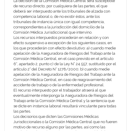
La decisión de la Comisión Médica Central será susceptible
de recurso directo, por cualquiera de las partes, el que
deberá ser interpuesto ante los tribunales de alzada con
competencia laboral o, de no existir éstos, ante los
tribunales de instancia única con igual competencia,
correspondientes a la jurisdicción del domicilio de la
Comisión Médica Jurisdiccional que intervino.
Los recursos interpuestos procederán en relación y con
efecto suspensivo a excepción de los siguientes casos, en
los que procederán con efecto devolutivo: a) cuando medie
apelación de la Aseguradora de Riesgos del Trabajo ante la
Comisión Médica Central, en el caso previsto en el artículo
6°, apartado 2, punto c) de la Ley N° 24.557, sustituido por el
artículo 2° del Decreto N° 1278/2000; b) cuando medie
apelación de la Aseguradora de Riesgos del Trabajo ante la
Comisión Médica Central, en caso de reagravamiento del
accidente de trabajo o de la enfermedad profesional.
El recurso interpuesto por el trabajador atraerá al que
eventualmente interponga la Aseguradora de Riesgos del
Trabajo ante la Comisión Médica Central y la sentencia que
se dicte en instancia laboral resultará vinculante para todas
las partes.
Los decisorios que dicten las Comisiones Médicas
Jurisdiccionales o la Comisión Médica Central que no fueren
motivo de recurso alguno por las partes, así como las