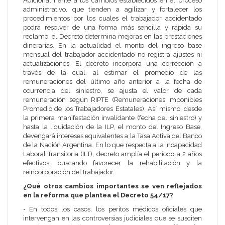
Adicionalmente a los cambios establecidos en el proceso
administrativo, que tienden a agilizar y fortalecer los
procedimientos por los cuales el trabajador accidentado
podrá resolver de una forma más sencilla y rápida su
reclamo, el Decreto determina mejoras en las prestaciones
dinerarias. En la actualidad el monto del ingreso base
mensual del trabajador accidentado no registra ajustes ni
actualizaciones. El decreto incorpora una corrección a
través de la cual, al estimar el promedio de las
remuneraciones del último año anterior a la fecha de
ocurrencia del siniestro, se ajusta el valor de cada
remuneración según RIPTE (Remuneraciones Imponibles
Promedio de los Trabajadores Estatales). Así mismo, desde
la primera manifestación invalidante (fecha del siniestro) y
hasta la liquidación de la ILP, el monto del Ingreso Base,
devengará intereses equivalentes a la Tasa Activa del Banco
de la Nación Argentina. En lo que respecta a la Incapacidad
Laboral Transitoria (ILT), decreto amplía el período a 2 años
efectivos, buscando favorecer la rehabilitación y la
reincorporación del trabajador.
¿Qué otros cambios importantes se ven reflejados
en la reforma que plantea el Decreto 54/17?
• En todos los casos, los peritos médicos oficiales que
intervengan en las controversias judiciales que se susciten