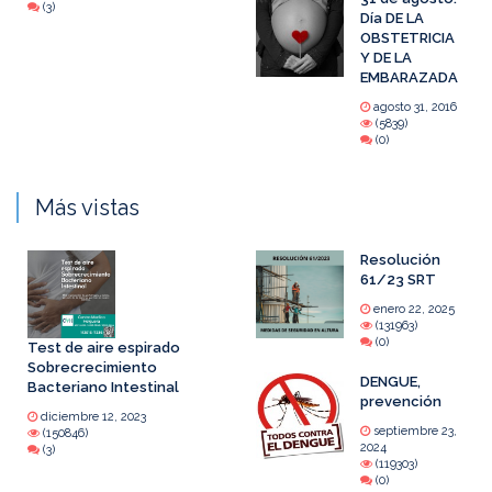
(3)
Día DE LA
OBSTETRICIA
Y DE LA
EMBARAZADA
agosto 31, 2016
(5839)
(0)
Más vistas
Resolución
61/23 SRT
enero 22, 2025
(131963)
(0)
Test de aire espirado
Sobrecrecimiento
DENGUE,
Bacteriano Intestinal
prevención
diciembre 12, 2023
septiembre 23,
(150846)
2024
(3)
(119303)
(0)