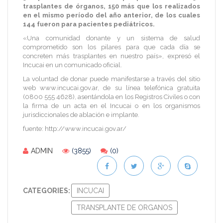
trasplantes de órganos, 150 más que los realizados
en el mismo período del año anterior, de los cuales
144 fueron para pacientes pediátricos.
«Una comunidad donante y un sistema de salud
comprometido son los pilares para que cada día se
concreten más trasplantes en nuestro país», expresó el
Incucai en un comunicado oficial.
La voluntad de donar puede manifestarse a través del sitio
web www.incucai.gov.ar, de su línea telefónica gratuita
(0800 555 4628), asentándola en los Registros Civiles o con
la firma de un acta en el Incucai o en los organismos
jurisdiccionales de ablación e implante.
fuente: http://www.incucai.gov.ar/
ADMIN
(3855)
(0)
CATEGORIES:
INCUCAI
TRANSPLANTE DE ORGANOS