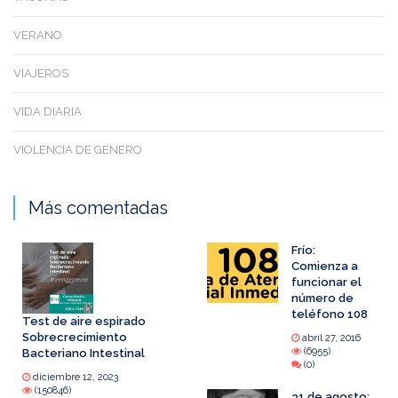
VERANO
VIAJEROS
VIDA DIARIA
VIOLENCIA DE GENERO
Más comentadas
Frío:
Comienza a
funcionar el
número de
teléfono 108
Test de aire espirado
Sobrecrecimiento
abril 27, 2016
(6955)
Bacteriano Intestinal
(0)
diciembre 12, 2023
(150846)
31 de agosto: