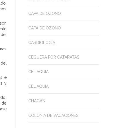
ado,
rnos
CAPA DE OZONO
 son
CAPA DE OZONO
ente
 del
CARDIOLOGÍA
uras
CEGUERA POR CATARATAS
 del
CELIAQUIA
as e
is y
CELIAQUIA
ado.
CHAGAS
s de
rse
COLONIA DE VACACIONES