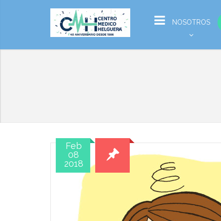
NOSOTROS
Feb
08
2018