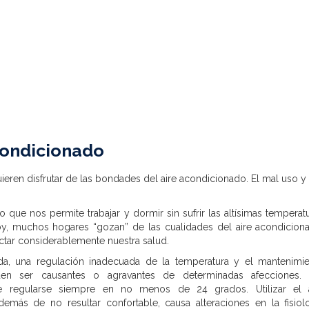
condicionado
ieren disfrutar de las bondades del aire acondicionado. El mal uso y
que nos permite trabajar y dormir sin sufrir las altísimas temperat
oy, muchos hogares “gozan” de las cualidades del aire acondicion
ar considerablemente nuestra salud.
a, una regulación inadecuada de la temperatura y el mantenimi
den ser causantes o agravantes de determinadas afecciones. 
e regularse siempre en no menos de 24 grados. Utilizar el a
ás de no resultar confortable, causa alteraciones en la fisiol