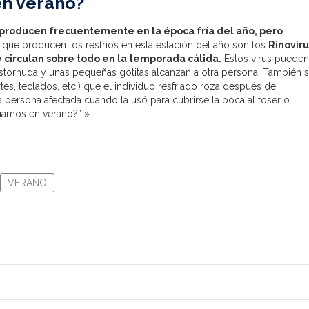
en verano?
e producen frecuentemente en la época fría del año, pero
 que producen los resfríos en esta estación del año son los
Rinoviru
 circulan sobre todo en la temporada cálida.
Estos virus pueden
estornuda y unas pequeñas gotitas alcanzan a otra persona. También 
rtes, teclados, etc.) que el individuo resfriado roza después de
a persona afectada cuando la usó para cubrirse la boca al toser o
riamos en verano?” »
VERANO