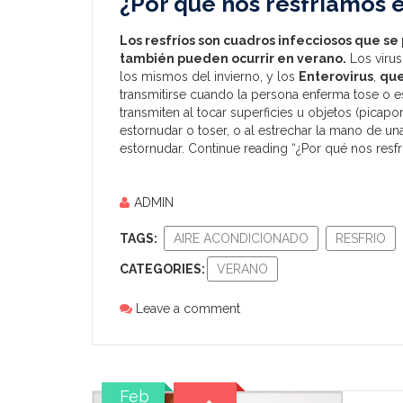
¿Por qué nos resfriamos 
Los resfríos son cuadros infecciosos que s
también pueden ocurrir en verano.
Los virus
los mismos del invierno, y los
Enterovirus
,
que
transmitirse cuando la persona enferma tose o 
transmiten al tocar superficies u objetos (picapo
estornudar o toser, o al estrechar la mano de un
estornudar.
Continue reading “¿Por qué nos resf
ADMIN
TAGS:
AIRE ACONDICIONADO
RESFRIO
CATEGORIES:
VERANO
Leave a comment
Feb