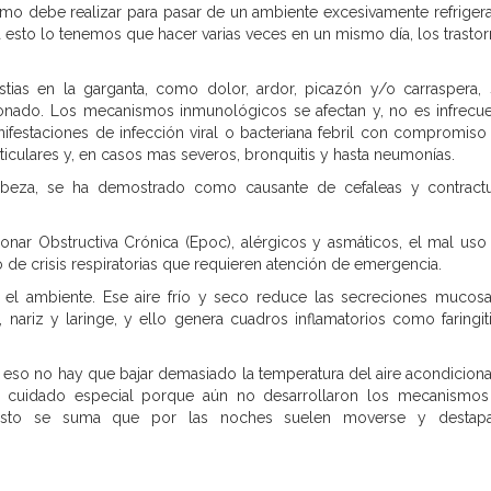
ismo debe realizar para pasar de un ambiente excesivamente refriger
i a esto lo tenemos que hacer varias veces en un mismo día, los trasto
tias en la garganta, como dolor, ardor, picazón y/o carraspera,
ionado. Los mecanismos inmunológicos se afectan y, no es infrecu
nifestaciones de infección viral o bacteriana febril con compromiso
iculares y, en casos mas severos, bronquitis y hasta neumonías.
cabeza, se ha demostrado como causante de cefaleas y contract
nar Obstructiva Crónica (Epoc), alérgicos y asmáticos, el mal uso
o de crisis respiratorias que requieren atención de emergencia.
a el ambiente. Ese aire frío y seco reduce las secreciones mucos
a, nariz y laringe, y ello genera cuadros inflamatorios como faringit
 eso no hay que bajar demasiado la temperatura del aire acondicion
n cuidado especial porque aún no desarrollaron los mecanismo
 esto se suma que por las noches suelen moverse y destapa