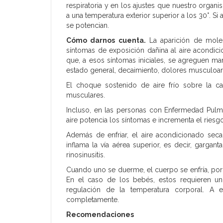
respiratoria y en los ajustes que nuestro organ
a una temperatura exterior superior a los 30°. S
se potencian.
Cómo darnos cuenta.
La aparición de moles
síntomas de exposición dañina al aire acondic
que, a esos síntomas iniciales, se agreguen ma
estado general, decaimiento, dolores musculoart
El choque sostenido de aire frío sobre la 
musculares.
Incluso, en las personas con Enfermedad Pulmo
aire potencia los síntomas e incrementa el riesg
Además de enfriar, el aire acondicionado sec
inflama la vía aérea superior, es decir, gargant
rinosinusitis.
Cuando uno se duerme, el cuerpo se enfría, por
En el caso de los bebés, estos requieren u
regulación de la temperatura corporal. A
completamente.
Recomendaciones