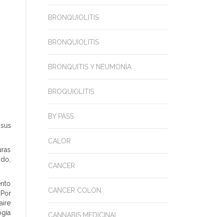
BRONQUIOLITIS
BRONQUIOLITIS
BRONQUITIS Y NEUMONÍA
BROQUIOLITIS
BY PASS
 sus
CALOR
uras
ado,
CANCER
ento
CANCER COLON
Por
ire
ogía
CANNABIS MEDICINAL