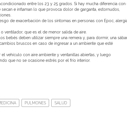
acondicionado entre los 23 y 25 grados. Si hay mucha diferencia con 
e secan e inflaman lo que provoca dolor de garganta, estornudos,
iones.
iesgo de exacerbación de los síntomas en personas con Epoc, alergi
o ventilador, que es el de menor salida de aire.
os bebés deben utilizar siempre una remera y, para dormir, una sába
r cambios bruscos en caso de ingresar a un ambiente que esté
 el vehículo con aire ambiente y ventanillas abiertas, y luego
do que no se ocasione estrés por el frío interior.
MEDICINA
PULMONES
SALUD