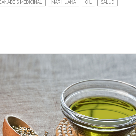
CANABBIS MEDICINAL
MARIHUANA
OIL
SALUD