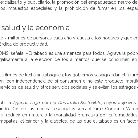
ercializarlo y publicitarlo, la promoción del empaquetado neutro de
os impuestos especiales y la prohibición de fumar en los espa
a salud y la economía
de 7 millones de personas cada año y cuesta a los hogares y gobie
érdida de productividad.
 OMS, señala: «El tabaco es una amenaza para todos. Agrava la pobr
egativamente a la elección de los alimentos que se consumen en
s firmes de lucha antitabáquica, los gobiernos salvaguardan el futur
ón, con independencia de si consumen o no este producto mortíf
ervicios de salud y otros servicios sociales y se evitan los estragos
lir la
Agenda 2030 para el Desarrollo Sostenible
, cuyos objetivos
 mundo. Dos de sus medidas esenciales son aplicar el Convenio Marc
30, reducir en un tercio la mortalidad prematura por enfermedade
eumopatías, el cáncer y la diabetes, de las que el tabaco es un facto