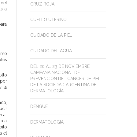
 del
CRUZ ROJA
as a
CUELLO UTERINO
para
CUIDADO DE LA PIEL
CUIDADO DEL AGUA
sumo
bles
DEL 20 AL 23 DE NOVIEMBRE:
CAMPAÑA NACIONAL DE
ollo
PREVENCIÓN DEL CÁNCER DE PIEL
 por
DE LA SOCIEDAD ARGENTINA DE
y la
DERMATOLOGÍA
aco,
DENGUE
ucir
n al
ta a
DERMATOLOGIA
bito
a el