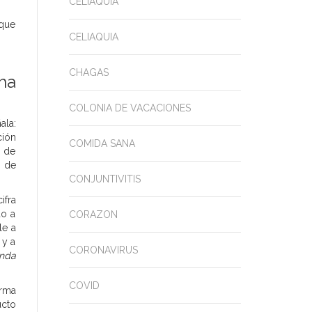
CELIAQUIA
 que
CELIAQUIA
CHAGAS
ha
COLONIA DE VACACIONES
ala:
ción
COMIDA SANA
s de
n de
CONJUNTIVITIS
ifra
do a
CORAZON
le a
 y a
CORONAVIRUS
nda
COVID
irma
ucto