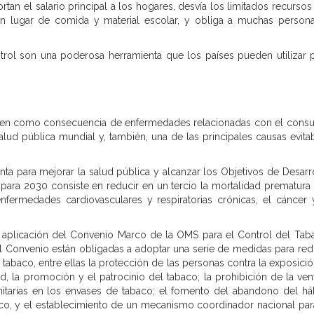
rtan el salario principal a los hogares, desvía los limitados recursos
 lugar de comida y material escolar, y obliga a muchas person
trol son una poderosa herramienta que los países pueden utilizar 
ecen como consecuencia de enfermedades relacionadas con el con
lud pública mundial y, también, una de las principales causas evita
ta para mejorar la salud pública y alcanzar los Objetivos de Desarr
 para 2030 consiste en reducir en un tercio la mortalidad prematura
nfermedades cardiovasculares y respiratorias crónicas, el cáncer 
 aplicación del Convenio Marco de la OMS para el Control del Tab
el Convenio están obligadas a adoptar una serie de medidas para red
abaco, entre ellas la protección de las personas contra la exposició
d, la promoción y el patrocinio del tabaco; la prohibición de la ven
nitarias en los envases de tabaco; el fomento del abandono del há
co, y el establecimiento de un mecanismo coordinador nacional par