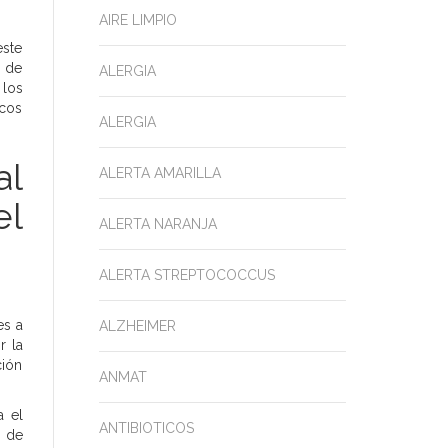
AIRE LIMPIO
este
s de
ALERGIA
 los
icos
ALERGIA
al
ALERTA AMARILLA
el
ALERTA NARANJA
ALERTA STREPTOCOCCUS
es a
ALZHEIMER
r la
ción
ANMAT
a el
ANTIBIOTICOS
s de