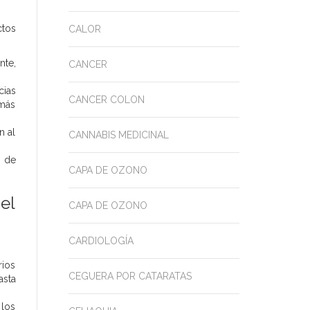
ctos
CALOR
nte,
CANCER
cias
CANCER COLON
 más
n al
CANNABIS MEDICINAL
s de
CAPA DE OZONO
el
CAPA DE OZONO
CARDIOLOGÍA
rios
CEGUERA POR CATARATAS
asta
 los