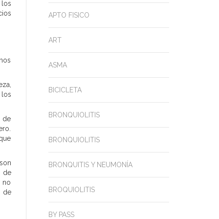
 los
cios
APTO FISICO
ART
rnos
ASMA
eza,
BICICLETA
 los
BRONQUIOLITIS
o de
ero.
 que
BRONQUIOLITIS
 son
BRONQUITIS Y NEUMONÍA
o de
s no
BROQUIOLITIS
r de
BY PASS