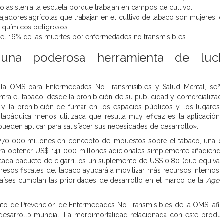
 no asisten a la escuela porque trabajan en campos de cultivo.
ajadores agrícolas que trabajan en el cultivo de tabaco son mujeres,
 químicos peligrosos.
n el 16% de las muertes por enfermedades no transmisibles.
s: una poderosa herramienta de luc
 la OMS para Enfermedades No Transmisibles y Salud Mental, señ
a el tabaco, desde la prohibición de su publicidad y comercializa
 y la prohibición de fumar en los espacios públicos y los lugare
itabáquica menos utilizada que resulta muy eficaz es la aplicació
s pueden aplicar para satisfacer sus necesidades de desarrollo».
70 000 millones en concepto de impuestos sobre el tabaco, una c
ra obtener US$ 141 000 millones adicionales simplemente añadien
cada paquete de cigarrillos un suplemento de US$ 0,80 (que equiva
gresos fiscales del tabaco ayudará a movilizar más recursos internos
 países cumplan las prioridades de desarrollo en el marco de la
Age
ento de Prevención de Enfermedades No Transmisibles de la OMS, af
desarrollo mundial. La morbimortalidad relacionada con este prod