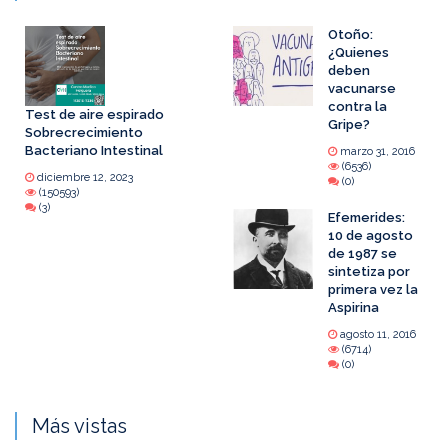
Otoño:
¿Quienes
deben
vacunarse
contra la
Test de aire espirado
Gripe?
Sobrecrecimiento
Bacteriano Intestinal
marzo 31, 2016
(6536)
diciembre 12, 2023
(0)
(150593)
(3)
Efemerides:
10 de agosto
de 1987 se
sintetiza por
primera vez la
Aspirina
agosto 11, 2016
(6714)
(0)
Más vistas