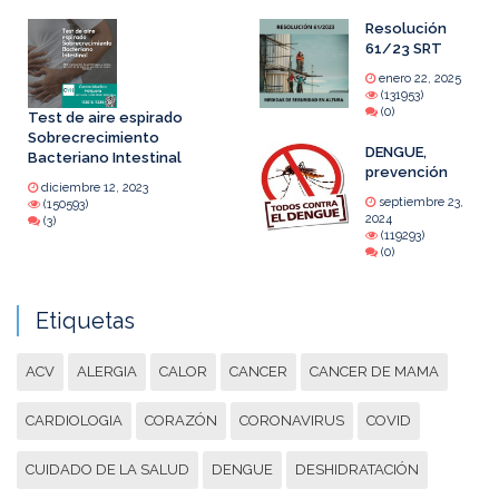
Resolución
61/23 SRT
enero 22, 2025
(131953)
(0)
Test de aire espirado
Sobrecrecimiento
DENGUE,
Bacteriano Intestinal
prevención
diciembre 12, 2023
septiembre 23,
(150593)
2024
(3)
(119293)
(0)
Etiquetas
ACV
ALERGIA
CALOR
CANCER
CANCER DE MAMA
CARDIOLOGIA
CORAZÓN
CORONAVIRUS
COVID
CUIDADO DE LA SALUD
DENGUE
DESHIDRATACIÓN