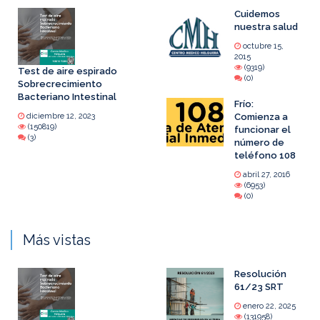
Cuidemos
nuestra salud
octubre 15,
2015
(9319)
Test de aire espirado
(0)
Sobrecrecimiento
Bacteriano Intestinal
Frío:
diciembre 12, 2023
Comienza a
(150819)
funcionar el
(3)
número de
teléfono 108
abril 27, 2016
(6953)
(0)
Más vistas
Resolución
61/23 SRT
enero 22, 2025
(131958)