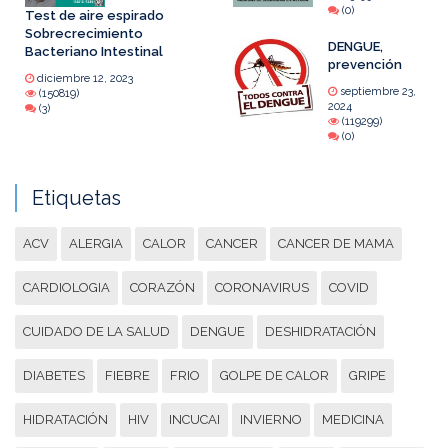
(0)
Test de aire espirado
Sobrecrecimiento
DENGUE,
Bacteriano Intestinal
prevención
diciembre 12, 2023
septiembre 23,
(150819)
2024
(3)
(119299)
(0)
Etiquetas
ACV
ALERGIA
CALOR
CANCER
CANCER DE MAMA
CARDIOLOGIA
CORAZÓN
CORONAVIRUS
COVID
CUIDADO DE LA SALUD
DENGUE
DESHIDRATACIÓN
DIABETES
FIEBRE
FRIO
GOLPE DE CALOR
GRIPE
HIDRATACIÓN
HIV
INCUCAI
INVIERNO
MEDICINA