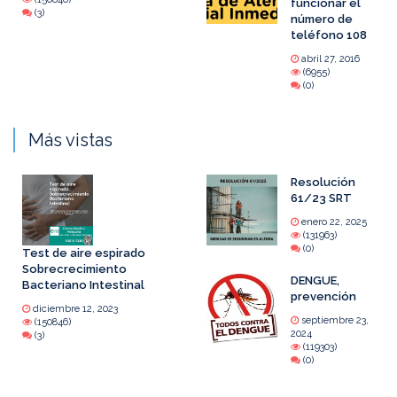
funcionar el
(3)
número de
teléfono 108
abril 27, 2016
(6955)
(0)
Más vistas
Resolución
61/23 SRT
enero 22, 2025
(131963)
(0)
Test de aire espirado
Sobrecrecimiento
DENGUE,
Bacteriano Intestinal
prevención
diciembre 12, 2023
septiembre 23,
(150846)
2024
(3)
(119303)
(0)