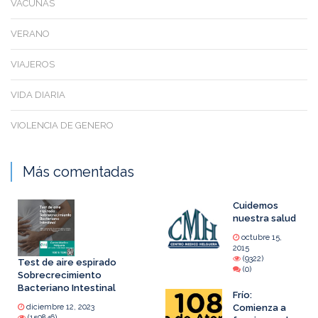
VACUNAS
VERANO
VIAJEROS
VIDA DIARIA
VIOLENCIA DE GENERO
Más comentadas
Cuidemos
nuestra salud
octubre 15,
2015
(9322)
Test de aire espirado
(0)
Sobrecrecimiento
Bacteriano Intestinal
Frío:
diciembre 12, 2023
Comienza a
(150846)