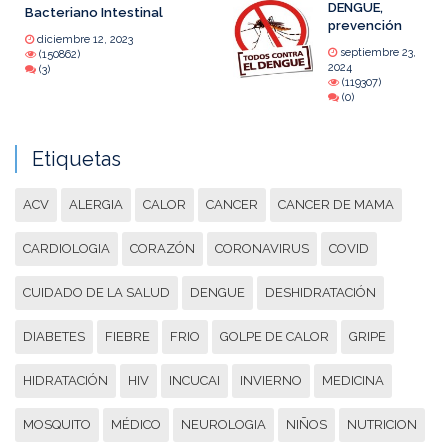
DENGUE,
Bacteriano Intestinal
prevención
diciembre 12, 2023
septiembre 23,
(150862)
2024
(3)
(119307)
(0)
Etiquetas
ACV
ALERGIA
CALOR
CANCER
CANCER DE MAMA
CARDIOLOGIA
CORAZÓN
CORONAVIRUS
COVID
CUIDADO DE LA SALUD
DENGUE
DESHIDRATACIÓN
DIABETES
FIEBRE
FRIO
GOLPE DE CALOR
GRIPE
HIDRATACIÓN
HIV
INCUCAI
INVIERNO
MEDICINA
MOSQUITO
MÉDICO
NEUROLOGIA
NIÑOS
NUTRICION