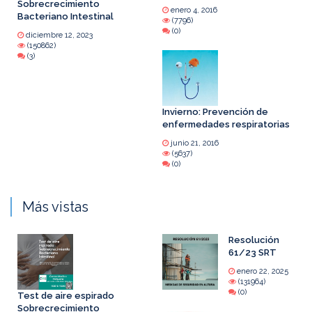
Sobrecrecimiento
enero 4, 2016
Bacteriano Intestinal
(7796)
(0)
diciembre 12, 2023
(150862)
(3)
Invierno: Prevención de
enfermedades respiratorias
junio 21, 2016
(5637)
(0)
Más vistas
Resolución
61/23 SRT
enero 22, 2025
(131964)
(0)
Test de aire espirado
Sobrecrecimiento