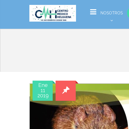
NOSOTROS
Ene
11
2019