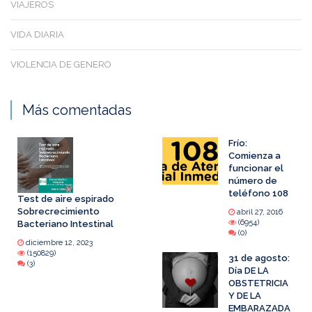
VIAJEROS
VIDA DIARIA
VIOLENCIA DE GENERO
Más comentadas
Frío:
Comienza a
funcionar el
número de
teléfono 108
Test de aire espirado
Sobrecrecimiento
abril 27, 2016
(6954)
Bacteriano Intestinal
(0)
diciembre 12, 2023
(150829)
31 de agosto:
(3)
Día DE LA
OBSTETRICIA
Y DE LA
EMBARAZADA