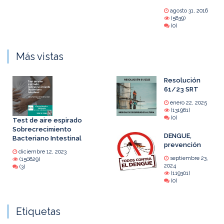
agosto 31, 2016
(5839)
(0)
Más vistas
Resolución
61/23 SRT
enero 22, 2025
(131961)
(0)
Test de aire espirado
Sobrecrecimiento
DENGUE,
Bacteriano Intestinal
prevención
diciembre 12, 2023
septiembre 23,
(150829)
2024
(3)
(119301)
(0)
Etiquetas