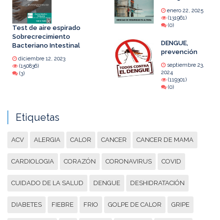
enero 22, 2025
(131961)
(0)
Test de aire espirado
Sobrecrecimiento
DENGUE,
Bacteriano Intestinal
prevención
diciembre 12, 2023
septiembre 23,
(150836)
2024
(3)
(119301)
(0)
Etiquetas
ACV
ALERGIA
CALOR
CANCER
CANCER DE MAMA
CARDIOLOGIA
CORAZÓN
CORONAVIRUS
COVID
CUIDADO DE LA SALUD
DENGUE
DESHIDRATACIÓN
DIABETES
FIEBRE
FRIO
GOLPE DE CALOR
GRIPE