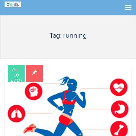
Tag: running
Abr
10
2019