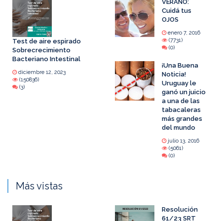
VERANO:
Cuidá tus
OJOS
enero 7, 2016
(7731)
Test de aire espirado
(0)
Sobrecrecimiento
Bacteriano Intestinal
¡Una Buena
diciembre 12, 2023
Noticia!
(150836)
Uruguay le
(3)
ganó un juicio
a una de las
tabacaleras
más grandes
del mundo
julio 13, 2016
(5061)
(0)
Más vistas
Resolución
61/23 SRT