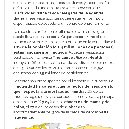
desplazamientos en las tareas cotidianas y laborales. En
definitiva, cada uno de estas razones provocan que
la
actividad física
quede
relegada de la agenda
diaria
y reservada solo para quienes tienen tiempo y
disponibilidad de acceder a un centro de entrenamiento.
La muestra se refleja en el último relevamiento a gran
escala llevado a cabo por la Organización Mundial de la
Salud (OMS) en el que el ente alerta que en la actualidad
el
28% de la población (o 1,4 mil millones de personas)
están físicamente inactivos
. Aquella investigación,
publicada en la revista
The Lancet Global Health
,
incluyó a 168 países, comparando estadísticas de principios
del siglo XXI con las de 2016, correspondientes a 358
encuestas, con 1,9 millones de participantes.
Los datos son preocupantes por el impacto que supone.
La
inactividad física es el cuarto factor de riesgo en lo
que respecta a la mortalidad mundial
(6% de las
muertes registradas) y se considera como la causa principal
de entre un
21%
y 25%
de los
cánceres de mama y de
colon
, el
27%
de los casos de
diabetes
y
aproximadamente del
30%
de la carga de
cardiopatía
isquémica
.