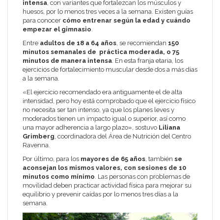
intensa
, con variantes que fortalezcan los músculos y
huesos, por lo menos tres veces a la semana. Existen guías
para conocer
cómo entrenar según la edad y cuándo
empezar el gimnasio
.
Entre
adultos de 18 a 64 años
, se recomiendan
150
minutos semanales de práctica moderada, o 75
minutos de manera intensa
. En esta franja etaria, los
ejercicios de fortalecimiento muscular desde dos a más días
a la semana.
«El ejercicio recomendado era antiguamente el de alta
intensidad, pero hoy está comprobado que el ejercicio físico
no necesita ser tan intenso, ya que los planes leves y
moderados tienen un impacto igual o superior, así como
una mayor adherencia a largo plazo», sostuvo
Liliana
Grimberg
, coordinadora del Área de Nutrición del Centro
Ravenna.
Por último, para los
mayores de 65 años
, también
se
aconsejan los mismos valores, con sesiones de 10
minutos como mínimo
. Las personas con problemas de
movilidad deben practicar actividad física para mejorar su
equilibrio y prevenir caídas por lo menos tres días a la
semana.