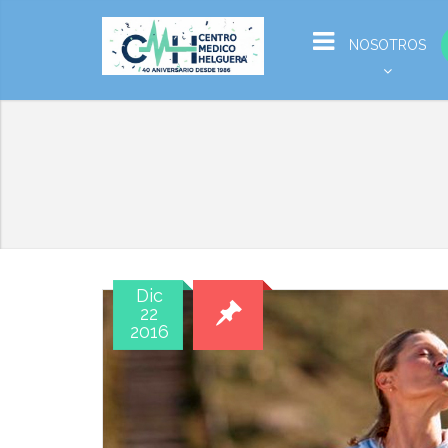
NOSOTROS
Dic
22
2016